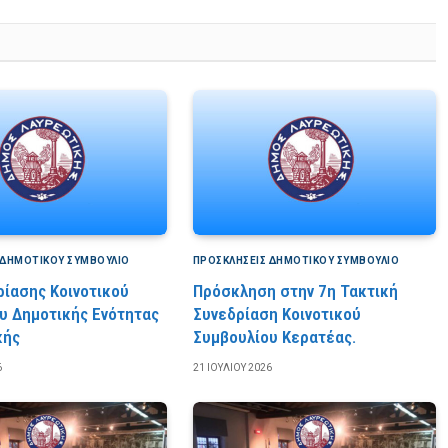
 ΔΗΜΟΤΙΚΟΎ ΣΥΜΒΟΎΛΙΟ
ΠΡΟΣΚΛΉΣΕΙΣ ΔΗΜΟΤΙΚΟΎ ΣΥΜΒΟΎΛΙΟ
ρίασης Κοινοτικού
Πρόσκληση στην 7η Τακτική
υ Δημοτικής Ενότητας
Συνεδρίαση Κοινοτικού
κής
Συμβουλίου Κερατέας.
6
21 ΙΟΥΛΊΟΥ 2026