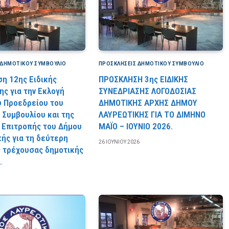
 ΔΗΜΟΤΙΚΟΎ ΣΥΜΒΟΎΛΙΟ
ΠΡΟΣΚΛΉΣΕΙΣ ΔΗΜΟΤΙΚΟΎ ΣΥΜΒΟΎΛΙΟ
η 12ης Ειδικής
ΠΡΟΣΚΛΗΣΗ 3ης ΕΙΔΙΚΗΣ
ης για την Εκλογή
ΣΥΝΕΔΡΙΑΣΗΣ ΛΟΓΟΔΟΣΙΑΣ
 Προεδρείου του
ΔΗΜΟΤΙΚΗΣ ΑΡΧΗΣ ΔΗΜΟΥ
 Συμβουλίου και της
ΛΑΥΡΕΩΤΙΚΗΣ ΓΙΑ ΤΟ ΔΙΜΗΝΟ
 Επιτροπής του Δήμου
ΜΑΪΟ – ΙΟΥΝΙΟ 2026.
ής για τη δεύτερη
26 ΙΟΥΝΊΟΥ 2026
ς τρέχουσας δημοτικής
.