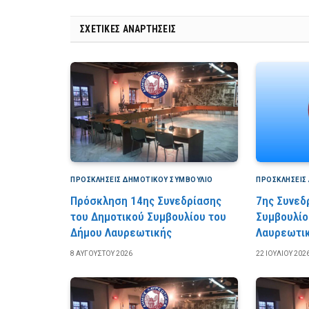
ΣΧΕΤΙΚΈΣ ΑΝΑΡΤΉΣΕΙΣ
ΠΡΟΣΚΛΉΣΕΙΣ ΔΗΜΟΤΙΚΟΎ ΣΥΜΒΟΎΛΙΟ
ΠΡΟΣΚΛΉΣΕΙΣ
Πρόσκληση 14ης Συνεδρίασης
7ης Συνεδ
του Δημοτικού Συμβουλίου του
Συμβουλίο
Δήμου Λαυρεωτικής
Λαυρεωτι
8 ΑΥΓΟΎΣΤΟΥ 2026
22 ΙΟΥΛΊΟΥ 202