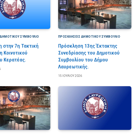
 ΔΗΜΟΤΙΚΟΎ ΣΥΜΒΟΎΛΙΟ
ΠΡΟΣΚΛΉΣΕΙΣ ΔΗΜΟΤΙΚΟΎ ΣΥΜΒΟΎΛΙΟ
 στην 7η Τακτική
Πρόσκληση 13ης Έκτακτης
η Κοινοτικού
Συνεδρίασης του Δημοτικού
υ Κερατέας.
Συμβουλίου του Δήμου
Λαυρεωτικής.
6
15 ΙΟΥΛΊΟΥ 2026