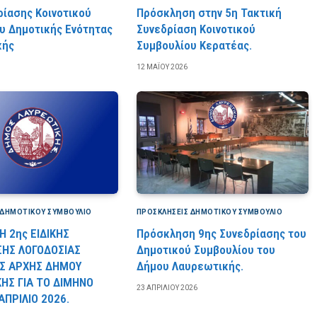
ρίασης Κοινοτικού
Πρόσκληση στην 5η Τακτική
υ Δημοτικής Ενότητας
Συνεδρίαση Κοινοτικού
κής
Συμβουλίου Κερατέας.
12 ΜΑΪ́ΟΥ 2026
 ΔΗΜΟΤΙΚΟΎ ΣΥΜΒΟΎΛΙΟ
ΠΡΟΣΚΛΉΣΕΙΣ ΔΗΜΟΤΙΚΟΎ ΣΥΜΒΟΎΛΙΟ
 2ης ΕΙΔΙΚΗΣ
Πρόσκληση 9ης Συνεδρίασης του
ΣΗΣ ΛΟΓΟΔΟΣΙΑΣ
Δημοτικού Συμβουλίου του
Σ ΑΡΧΗΣ ΔΗΜΟΥ
Δήμου Λαυρεωτικής.
ΗΣ ΓΙΑ ΤΟ ΔΙΜΗΝΟ
23 ΑΠΡΙΛΊΟΥ 2026
ΑΠΡΙΛΙΟ 2026.