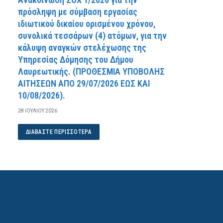
πρόσληψη με σύμβαση εργασίας
ιδιωτικού δικαίου ορισμένου χρόνου,
συνολικά τεσσάρων (4) ατόμων, για την
κάλυψη αναγκών στελέχωσης της
Υπηρεσίας Δόμησης του Δήμου
Λαυρεωτικής. (ΠPOΘEΣMIA YΠOBOΛHΣ
AITHΣEΩN AΠO 29/07/2026 EΩΣ KAI
10/08/2026).
28 ΙΟΥΛΊΟΥ 2026
ΔΙΑΒΆΣΤΕ ΠΕΡΙΣΣΌΤΕΡΑ