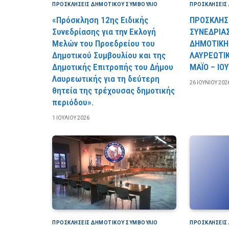
ΠΡΟΣΚΛΉΣΕΙΣ ΔΗΜΟΤΙΚΟΎ ΣΥΜΒΟΎΛΙΟ
ΠΡΟΣΚΛΉΣΕΙΣ
«Πρόσκληση 12ης Ειδικής
ΠΡΟΣΚΛΗΣΗ
Συνεδρίασης για την Εκλογή
ΣΥΝΕΔΡΙΑ
Μελών του Προεδρείου του
ΔΗΜΟΤΙΚΗ
Δημοτικού Συμβουλίου και της
ΛΑΥΡΕΩΤΙΚ
Δημοτικής Επιτροπής του Δήμου
ΜΑΪΟ – ΙΟΥ
Λαυρεωτικής για τη δεύτερη
26 ΙΟΥΝΊΟΥ 202
θητεία της τρέχουσας δημοτικής
περιόδου».
1 ΙΟΥΛΊΟΥ 2026
ΠΡΟΣΚΛΉΣΕΙΣ ΔΗΜΟΤΙΚΟΎ ΣΥΜΒΟΎΛΙΟ
ΠΡΟΣΚΛΉΣΕΙΣ