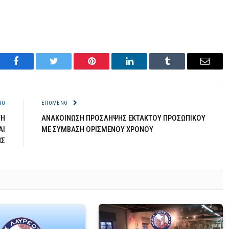
Facebook
Twitter
Pinterest
LinkedIn
Tumblr
Email
ΝΟ
ΕΠΌΜΕΝΟ
ΤΗ
ANAKOINΩΣH ΠPOΣΛHΨHΣ EKTAKTOY ΠPOΣΩΠIKOY
ΑΙ
ME ΣYMBAΣH OPIΣMENOY XPONOY
ΗΣ