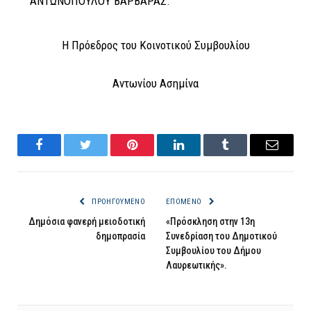
ΑΝΤΩΝΟΠΟΥΛΟΥ ΒΑΡΒΑΡΑΣ.
Η Πρόεδρος του Κοινοτικού Συμβουλίου
Αντωνίου Ασημίνα
Facebook
Twitter
Pinterest
LinkedIn
Tumblr
Email
ΠΡΟΗΓΟΎΜΕΝΟ
ΕΠΌΜΕΝΟ
Δημόσια φανερή μειοδοτική
«Πρόσκληση στην 13η
δημοπρασία
Συνεδρίαση του Δημοτικού
Συμβουλίου του Δήμου
Λαυρεωτικής».