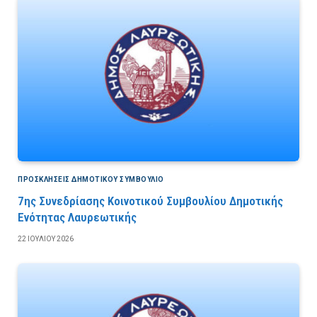
ΠΡΟΣΚΛΉΣΕΙΣ ΔΗΜΟΤΙΚΟΎ ΣΥΜΒΟΎΛΙΟ
7ης Συνεδρίασης Κοινοτικού Συμβουλίου Δημοτικής
Ενότητας Λαυρεωτικής
22 ΙΟΥΛΊΟΥ 2026