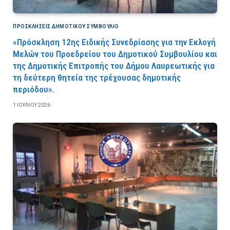
ΠΡΟΣΚΛΉΣΕΙΣ ΔΗΜΟΤΙΚΟΎ ΣΥΜΒΟΎΛΙΟ
«Πρόσκληση 12ης Ειδικής Συνεδρίασης για την Εκλογή
Μελών του Προεδρείου του Δημοτικού Συμβουλίου και
της Δημοτικής Επιτροπής του Δήμου Λαυρεωτικής για
τη δεύτερη θητεία της τρέχουσας δημοτικής
περιόδου».
1 ΙΟΥΛΊΟΥ 2026