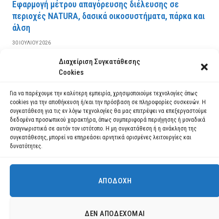
Εφαρμογή μέτρου απαγόρευσης διέλευσης σε
περιοχές NATURA, δασικά οικοσυστήματα, πάρκα και
άλση
30 ΙΟΥΛΊΟΥ 2026
Διαχείριση Συγκατάθεσης
ΔΙΑΒΆΣΤΕ ΠΕΡΙΣΣΌΤΕΡΑ
Cookies
Για να παρέχουμε την καλύτερη εμπειρία, χρησιμοποιούμε τεχνολογίες όπως
cookies για την αποθήκευση ή/και την πρόσβαση σε πληροφορίες συσκευών. Η
συγκατάθεση για τις εν λόγω τεχνολογίες θα μας επιτρέψει να επεξεργαστούμε
δεδομένα προσωπικού χαρακτήρα, όπως συμπεριφορά περιήγησης ή μοναδικά
αναγνωριστικά σε αυτόν τον ιστότοπο. Η μη συγκατάθεση ή η ανάκληση της
συγκατάθεσης, μπορεί να επηρεάσει αρνητικά ορισμένες λειτουργίες και
δυνατότητες.
ΑΠΟΔΟΧΉ
Χρησιμοποιούμε cookies για να σας προσφέρουμε τη βέλτιστη εμπειρία
πλοήγησης στον ιστότοπό μας.
Μπορείτε να μάθετε ποια cookies χρησιμοποιούμε ή να τα
Facebook
YouTube
Instagram
ΔΕΝ ΑΠΟΔΈΧΟΜΑΙ
απενεργοποιήσετε στις
ρυθμίσεις
.