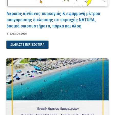
Ακραίος κίνδυνος πυρκαγιάς & εφαρμογή μέτρου
απαγόρευσης διέλευσης σε περιοχές NATURA,
δασικά οικοσυστήματα, πάρκα και άλση
31 ΙΟΥΛΊΟΥ 2026
ΔΙΑΒΆΣΤΕ ΠΕΡΙΣΣΌΤΕΡΑ