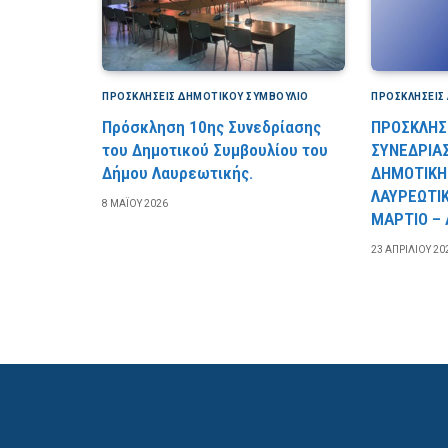
ΠΡΟΣΚΛΉΣΕΙΣ ΔΗΜΟΤΙΚΟΎ ΣΥΜΒΟΎΛΙΟ
ΠΡΟΣΚΛΉΣΕΙΣ
Πρόσκληση 10ης Συνεδρίασης
ΠΡΟΣΚΛΗΣΗ
του Δημοτικού Συμβουλίου του
ΣΥΝΕΔΡΙΑ
Δήμου Λαυρεωτικής.
ΔΗΜΟΤΙΚΗ
ΛΑΥΡΕΩΤΙΚ
8 ΜΑΪ́ΟΥ 2026
ΜΑΡΤΙΟ – 
23 ΑΠΡΙΛΊΟΥ 20