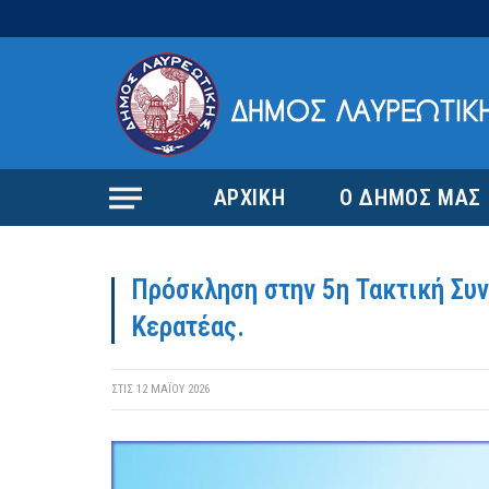
ΑΡΧΙΚΗ
Ο ΔΗΜΟΣ ΜΑΣ
Πρόσκληση στην 5η Τακτική Συ
Κερατέας.
ΣΤΙΣ
12 ΜΑΪ́ΟΥ 2026