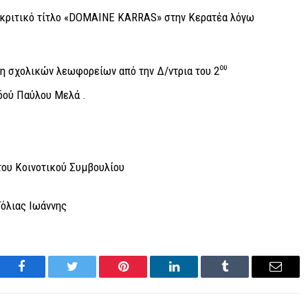
διακριτικό τίτλο «DOMAINE KARRAS» στην Κερατέα λόγω
ου
η σχολικών λεωφορείων από την Δ/ντρια του 2
δού Παύλου Μελά .
ου Κοινοτικού Συμβουλίου
Τόλιας Ιωάννης
Facebook
Twitter
Pinterest
LinkedIn
Tumblr
Email