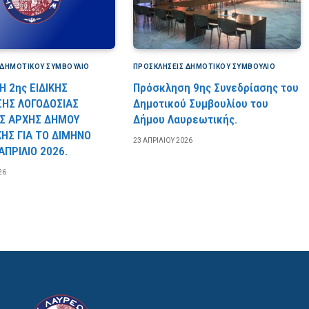
 ΔΗΜΟΤΙΚΟΎ ΣΥΜΒΟΎΛΙΟ
ΠΡΟΣΚΛΉΣΕΙΣ ΔΗΜΟΤΙΚΟΎ ΣΥΜΒΟΎΛΙΟ
 2ης ΕΙΔΙΚΗΣ
Πρόσκληση 9ης Συνεδρίασης του
ΣΗΣ ΛΟΓΟΔΟΣΙΑΣ
Δημοτικού Συμβουλίου του
Σ ΑΡΧΗΣ ΔΗΜΟΥ
Δήμου Λαυρεωτικής.
ΗΣ ΓΙΑ ΤΟ ΔΙΜΗΝΟ
23 ΑΠΡΙΛΊΟΥ 2026
ΑΠΡΙΛΙΟ 2026.
26