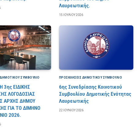
Λαυρεωτικής.
6
15 ΙΟΥΛΊΟΥ 2026
 ΔΗΜΟΤΙΚΟΎ ΣΥΜΒΟΎΛΙΟ
ΠΡΟΣΚΛΉΣΕΙΣ ΔΗΜΟΤΙΚΟΎ ΣΥΜΒΟΎΛΙΟ
 3ης ΕΙΔΙΚΗΣ
6ης Συνεδρίασης Κοινοτικού
ΣΗΣ ΛΟΓΟΔΟΣΙΑΣ
Συμβουλίου Δημοτικής Ενότητας
Σ ΑΡΧΗΣ ΔΗΜΟΥ
Λαυρεωτικής
ΗΣ ΓΙΑ ΤΟ ΔΙΜΗΝΟ
22 ΙΟΥΝΊΟΥ 2026
ΝΙΟ 2026.
6