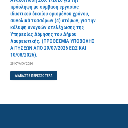
πρόσληψη με σύμβαση εργασίας
ιδιωτικού δικαίου ορισμένου χρόνου,
συνολικά τεσσάρων (4) ατόμων, για την
κάλυψη αναγκών στελέχωσης της
Υπηρεσίας Δόμησης του Δήμου
Λαυρεωτικής. (ΠPOΘEΣMIA YΠOBOΛHΣ
AITHΣEΩN AΠO 29/07/2026 EΩΣ KAI
10/08/2026).
28 ΙΟΥΛΊΟΥ 2026
ΔΙΑΒΆΣΤΕ ΠΕΡΙΣΣΌΤΕΡΑ