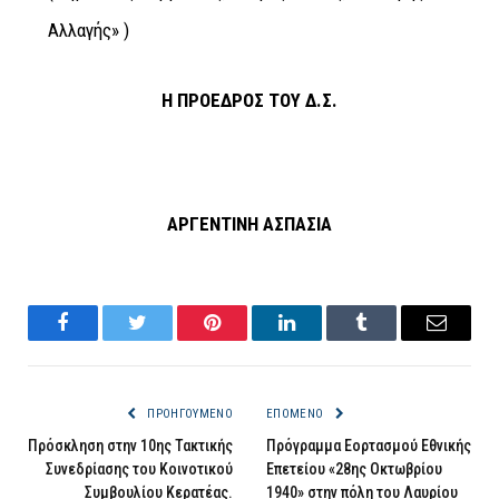
Αλλαγής» )
Η ΠΡΟΕΔΡΟΣ ΤΟΥ Δ.Σ.
ΑΡΓΕΝΤΙΝΗ ΑΣΠΑΣΙΑ
Facebook
Twitter
Pinterest
LinkedIn
Tumblr
Email
ΠΡΟΗΓΟΎΜΕΝΟ
ΕΠΌΜΕΝΟ
Πρόσκληση στην 10ης Τακτικής
Πρόγραμμα Εορτασμού Εθνικής
Συνεδρίασης του Κοινοτικού
Επετείου «28ης Οκτωβρίου
Συμβουλίου Κερατέας.
1940» στην πόλη του Λαυρίου