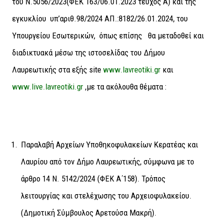
του Ν.5056/2023(ΦΕΚ 163/06.01.2023 τεύχος Α) και της
εγκυκλίου υπ’αριθ.98/2024 ΑΠ.:8182/26.01.2024, του
Υπουργείου Εσωτερικών, όπως επίσης θα μεταδοθεί και
διαδικτυακά μέσω της ιστοσελίδας του Δήμου
Λαυρεωτικής στα εξής site
www.lavreotiki.gr
και
www.live.lavreotiki.gr
,με τα ακόλουθα θέματα :
Παραλαβή Αρχείων Υποθηκοφυλακείων Κερατέας και
Λαυρίου από τον Δήμο Λαυρεωτικής, σύμφωνα με το
άρθρο 14 Ν. 5142/2024 (ΦΕΚ Α΄158). Τρόπος
λειτουργίας και στελέχωσης του Αρχειοφυλακείου.
(Δημοτική Σύμβουλος Αρετούσα Μακρή).