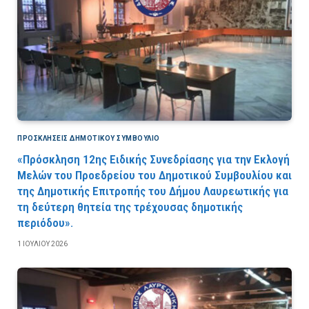
ΠΡΟΣΚΛΉΣΕΙΣ ΔΗΜΟΤΙΚΟΎ ΣΥΜΒΟΎΛΙΟ
«Πρόσκληση 12ης Ειδικής Συνεδρίασης για την Εκλογή
Μελών του Προεδρείου του Δημοτικού Συμβουλίου και
της Δημοτικής Επιτροπής του Δήμου Λαυρεωτικής για
τη δεύτερη θητεία της τρέχουσας δημοτικής
περιόδου».
1 ΙΟΥΛΊΟΥ 2026