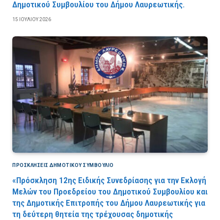
Δημοτικού Συμβουλίου του Δήμου Λαυρεωτικής.
15 ΙΟΥΛΊΟΥ 2026
ΠΡΟΣΚΛΉΣΕΙΣ ΔΗΜΟΤΙΚΟΎ ΣΥΜΒΟΎΛΙΟ
«Πρόσκληση 12ης Ειδικής Συνεδρίασης για την Εκλογή
Μελών του Προεδρείου του Δημοτικού Συμβουλίου και
της Δημοτικής Επιτροπής του Δήμου Λαυρεωτικής για
τη δεύτερη θητεία της τρέχουσας δημοτικής