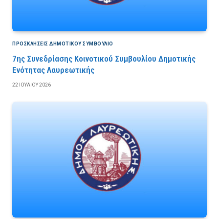
ΠΡΟΣΚΛΉΣΕΙΣ ΔΗΜΟΤΙΚΟΎ ΣΥΜΒΟΎΛΙΟ
7ης Συνεδρίασης Κοινοτικού Συμβουλίου Δημοτικής
Ενότητας Λαυρεωτικής
22 ΙΟΥΛΊΟΥ 2026