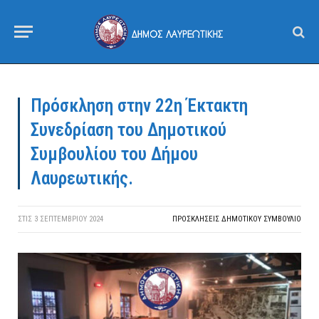
Πρόσκληση στην 22η Έκτακτη
Συνεδρίαση του Δημοτικού
Συμβουλίου του Δήμου
Λαυρεωτικής.
ΣΤΙΣ
3 ΣΕΠΤΕΜΒΡΊΟΥ 2024
ΠΡΟΣΚΛΉΣΕΙΣ ΔΗΜΟΤΙΚΟΎ ΣΥΜΒΟΎΛΙΟ