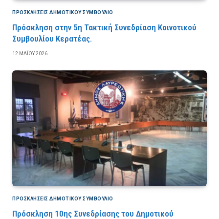
ΠΡΟΣΚΛΉΣΕΙΣ ΔΗΜΟΤΙΚΟΎ ΣΥΜΒΟΎΛΙΟ
Πρόσκληση στην 5η Τακτική Συνεδρίαση Κοινοτικού
Συμβουλίου Κερατέας.
12 ΜΑΪ́ΟΥ 2026
ΠΡΟΣΚΛΉΣΕΙΣ ΔΗΜΟΤΙΚΟΎ ΣΥΜΒΟΎΛΙΟ
Πρόσκληση 10ης Συνεδρίασης του Δημοτικού