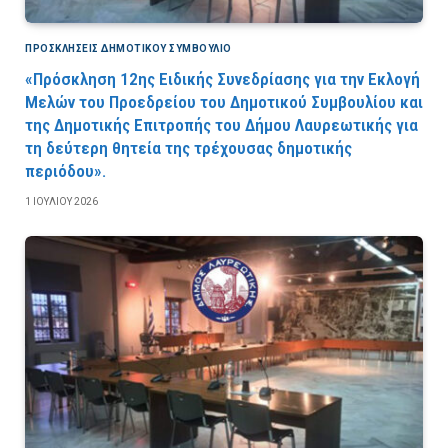
ΠΡΟΣΚΛΉΣΕΙΣ ΔΗΜΟΤΙΚΟΎ ΣΥΜΒΟΎΛΙΟ
«Πρόσκληση 12ης Ειδικής Συνεδρίασης για την Εκλογή
Μελών του Προεδρείου του Δημοτικού Συμβουλίου και
της Δημοτικής Επιτροπής του Δήμου Λαυρεωτικής για
τη δεύτερη θητεία της τρέχουσας δημοτικής
περιόδου».
1 ΙΟΥΛΊΟΥ 2026