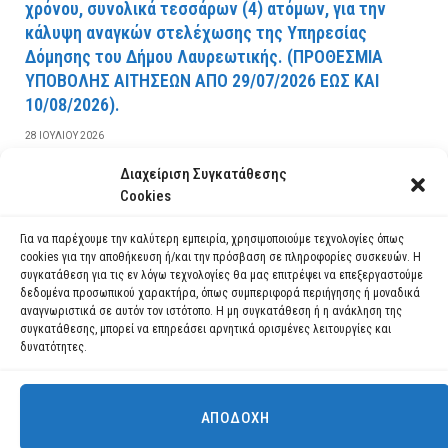
χρόνου, συνολικά τεσσάρων (4) ατόμων, για την
κάλυψη αναγκών στελέχωσης της Υπηρεσίας
Δόμησης του Δήμου Λαυρεωτικής. (ΠPOΘEΣMIA
YΠOBOΛHΣ AITHΣEΩN AΠO 29/07/2026 EΩΣ KAI
10/08/2026).
28 ΙΟΥΛΊΟΥ 2026
Διαχείριση Συγκατάθεσης
ΔΙΑΒΆΣΤΕ ΠΕΡΙΣΣΌΤΕΡΑ
Cookies
Για να παρέχουμε την καλύτερη εμπειρία, χρησιμοποιούμε τεχνολογίες όπως
cookies για την αποθήκευση ή/και την πρόσβαση σε πληροφορίες συσκευών. Η
συγκατάθεση για τις εν λόγω τεχνολογίες θα μας επιτρέψει να επεξεργαστούμε
δεδομένα προσωπικού χαρακτήρα, όπως συμπεριφορά περιήγησης ή μοναδικά
αναγνωριστικά σε αυτόν τον ιστότοπο. Η μη συγκατάθεση ή η ανάκληση της
συγκατάθεσης, μπορεί να επηρεάσει αρνητικά ορισμένες λειτουργίες και
δυνατότητες.
ΑΠΟΔΟΧΉ
Χρησιμοποιούμε cookies για να σας προσφέρουμε τη βέλτιστη εμπειρία
πλοήγησης στον ιστότοπό μας.