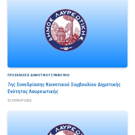
ΠΡΟΣΚΛΉΣΕΙΣ ΔΗΜΟΤΙΚΟΎ ΣΥΜΒΟΎΛΙΟ
7ης Συνεδρίασης Κοινοτικού Συμβουλίου Δημοτικής
Ενότητας Λαυρεωτικής
22 ΙΟΥΛΊΟΥ 2026