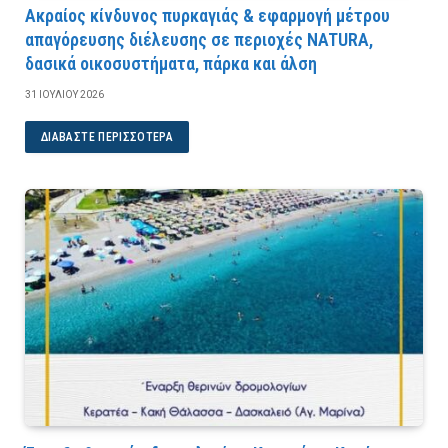
Ακραίος κίνδυνος πυρκαγιάς & εφαρμογή μέτρου
απαγόρευσης διέλευσης σε περιοχές NATURA,
δασικά οικοσυστήματα, πάρκα και άλση
31 ΙΟΥΛΊΟΥ 2026
ΔΙΑΒΆΣΤΕ ΠΕΡΙΣΣΌΤΕΡΑ