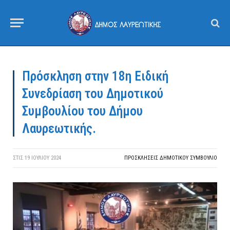
Πρόσκληση στην 18η Ειδική
Συνεδρίαση του Δημοτικού
Συμβουλίου του Δήμου
Λαυρεωτικής.
ΣΤΙΣ
19 ΙΟΥΛΊΟΥ 2024
ΠΡΟΣΚΛΉΣΕΙΣ ΔΗΜΟΤΙΚΟΎ ΣΥΜΒΟΎΛΙΟ