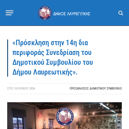
«Πρόσκληση στην 14η δια
περιφοράς Συνεδρίαση του
Δημοτικού Συμβουλίου του
Δήμου Λαυρεωτικής».
ΣΤΙΣ
18 ΙΟΥΝΊΟΥ 2024
ΠΡΟΣΚΛΉΣΕΙΣ ΔΗΜΟΤΙΚΟΎ ΣΥΜΒΟΎΛΙΟ