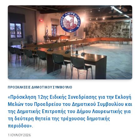
ΠΡΟΣΚΛΉΣΕΙΣ ΔΗΜΟΤΙΚΟΎ ΣΥΜΒΟΎΛΙΟ
«Πρόσκληση 12ης Ειδικής Συνεδρίασης για την Εκλογή
Μελών του Προεδρείου του Δημοτικού Συμβουλίου και
της Δημοτικής Επιτροπής του Δήμου Λαυρεωτικής για
τη δεύτερη θητεία της τρέχουσας δημοτικής
περιόδου».
1 ΙΟΥΛΊΟΥ 2026