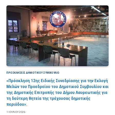
ΠΡΟΣΚΛΉΣΕΙΣ ΔΗΜΟΤΙΚΟΎ ΣΥΜΒΟΎΛΙΟ
«Πρόσκληση 12ης Ειδικής Συνεδρίασης για την Εκλογή
Μελών του Προεδρείου του Δημοτικού Συμβουλίου και
της Δημοτικής Επιτροπής του Δήμου Λαυρεωτικής για
τη δεύτερη θητεία της τρέχουσας δημοτικής
περιόδου».
1 ΙΟΥΛΊΟΥ 2026