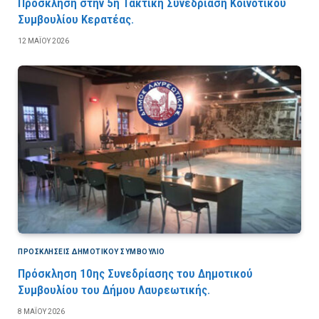
Πρόσκληση στην 5η Τακτική Συνεδρίαση Κοινοτικού
Συμβουλίου Κερατέας.
12 ΜΑΪ́ΟΥ 2026
ΠΡΟΣΚΛΉΣΕΙΣ ΔΗΜΟΤΙΚΟΎ ΣΥΜΒΟΎΛΙΟ
Πρόσκληση 10ης Συνεδρίασης του Δημοτικού
Συμβουλίου του Δήμου Λαυρεωτικής.
8 ΜΑΪ́ΟΥ 2026