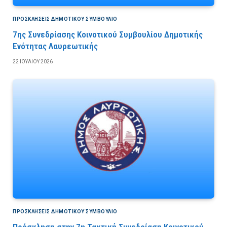
ΠΡΟΣΚΛΉΣΕΙΣ ΔΗΜΟΤΙΚΟΎ ΣΥΜΒΟΎΛΙΟ
7ης Συνεδρίασης Κοινοτικού Συμβουλίου Δημοτικής
Ενότητας Λαυρεωτικής
22 ΙΟΥΛΊΟΥ 2026
ΠΡΟΣΚΛΉΣΕΙΣ ΔΗΜΟΤΙΚΟΎ ΣΥΜΒΟΎΛΙΟ