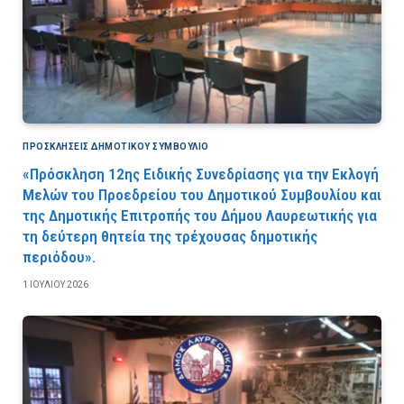
ΠΡΟΣΚΛΉΣΕΙΣ ΔΗΜΟΤΙΚΟΎ ΣΥΜΒΟΎΛΙΟ
«Πρόσκληση 12ης Ειδικής Συνεδρίασης για την Εκλογή
Μελών του Προεδρείου του Δημοτικού Συμβουλίου και
της Δημοτικής Επιτροπής του Δήμου Λαυρεωτικής για
τη δεύτερη θητεία της τρέχουσας δημοτικής
περιόδου».
1 ΙΟΥΛΊΟΥ 2026