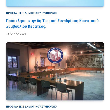
ΠΡΟΣΚΛΉΣΕΙΣ ΔΗΜΟΤΙΚΟΎ ΣΥΜΒΟΎΛΙΟ
Πρόσκληση στην 6η Τακτική Συνεδρίαση Κοινοτικού
Συμβουλίου Κερατέας.
18 ΙΟΥΝΊΟΥ 2026
ΠΡΟΣΚΛΉΣΕΙΣ ΔΗΜΟΤΙΚΟΎ ΣΥΜΒΟΎΛΙΟ