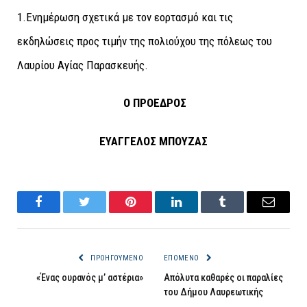
1.Ενημέρωση σχετικά με τον εορτασμό και τις
εκδηλώσεις προς τιμήν της πολιούχου της πόλεως του
Λαυρίου Αγίας Παρασκευής.
Ο ΠΡΟΕΔΡΟΣ
ΕΥΑΓΓΕΛΟΣ ΜΠΟΥΖΑΣ
Facebook
Twitter
Pinterest
LinkedIn
Tumblr
Email
ΠΡΟΗΓΟΎΜΕΝΟ
ΕΠΌΜΕΝΟ
«Ένας ουρανός μ’ αστέρια»
Απόλυτα καθαρές οι παραλίες
του Δήμου Λαυρεωτικής