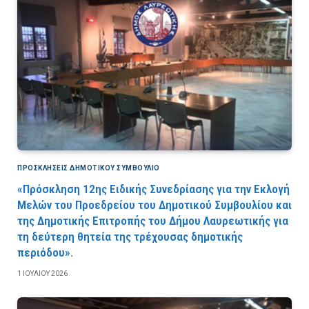
ΠΡΟΣΚΛΉΣΕΙΣ ΔΗΜΟΤΙΚΟΎ ΣΥΜΒΟΎΛΙΟ
«Πρόσκληση 12ης Ειδικής Συνεδρίασης για την Εκλογή
Μελών του Προεδρείου του Δημοτικού Συμβουλίου και
της Δημοτικής Επιτροπής του Δήμου Λαυρεωτικής για
τη δεύτερη θητεία της τρέχουσας δημοτικής
περιόδου».
1 ΙΟΥΛΊΟΥ 2026