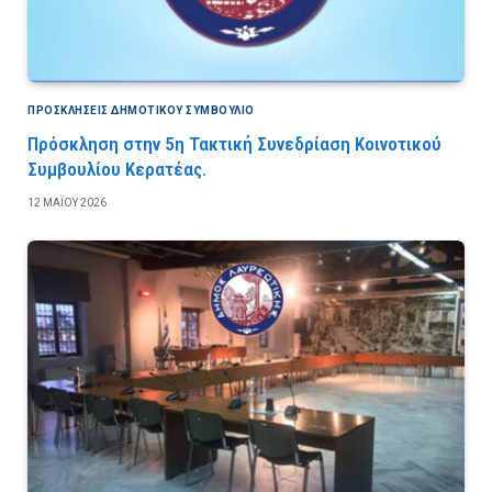
ΠΡΟΣΚΛΉΣΕΙΣ ΔΗΜΟΤΙΚΟΎ ΣΥΜΒΟΎΛΙΟ
Πρόσκληση στην 5η Τακτική Συνεδρίαση Κοινοτικού
Συμβουλίου Κερατέας.
12 ΜΑΪ́ΟΥ 2026