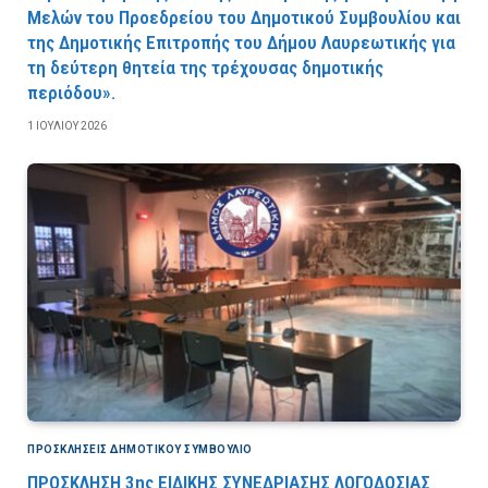
Μελών του Προεδρείου του Δημοτικού Συμβουλίου και
της Δημοτικής Επιτροπής του Δήμου Λαυρεωτικής για
τη δεύτερη θητεία της τρέχουσας δημοτικής
περιόδου».
1 ΙΟΥΛΊΟΥ 2026
ΠΡΟΣΚΛΉΣΕΙΣ ΔΗΜΟΤΙΚΟΎ ΣΥΜΒΟΎΛΙΟ
ΠΡΟΣΚΛΗΣΗ 3ης ΕΙΔΙΚΗΣ ΣΥΝΕΔΡΙΑΣΗΣ ΛΟΓΟΔΟΣΙΑΣ