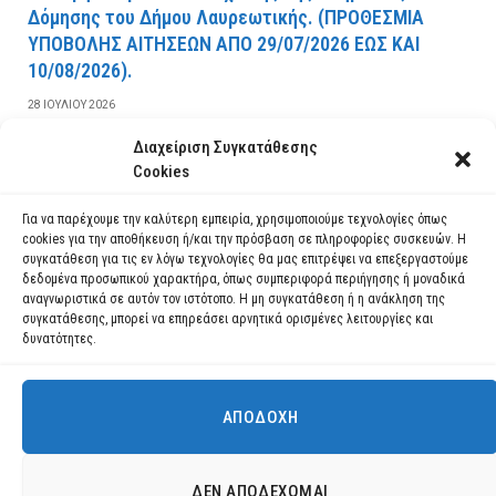
Δόμησης του Δήμου Λαυρεωτικής. (ΠPOΘEΣMIA
YΠOBOΛHΣ AITHΣEΩN AΠO 29/07/2026 EΩΣ KAI
10/08/2026).
28 ΙΟΥΛΊΟΥ 2026
Διαχείριση Συγκατάθεσης
ΔΙΑΒΆΣΤΕ ΠΕΡΙΣΣΌΤΕΡΑ
Cookies
Για να παρέχουμε την καλύτερη εμπειρία, χρησιμοποιούμε τεχνολογίες όπως
cookies για την αποθήκευση ή/και την πρόσβαση σε πληροφορίες συσκευών. Η
συγκατάθεση για τις εν λόγω τεχνολογίες θα μας επιτρέψει να επεξεργαστούμε
δεδομένα προσωπικού χαρακτήρα, όπως συμπεριφορά περιήγησης ή μοναδικά
αναγνωριστικά σε αυτόν τον ιστότοπο. Η μη συγκατάθεση ή η ανάκληση της
συγκατάθεσης, μπορεί να επηρεάσει αρνητικά ορισμένες λειτουργίες και
δυνατότητες.
ΑΠΟΔΟΧΉ
Χρησιμοποιούμε cookies για να σας προσφέρουμε τη βέλτιστη εμπειρία
πλοήγησης στον ιστότοπό μας.
Μπορείτε να μάθετε ποια cookies χρησιμοποιούμε ή να τα
Facebook
YouTube
Instagram
ΔΕΝ ΑΠΟΔΈΧΟΜΑΙ