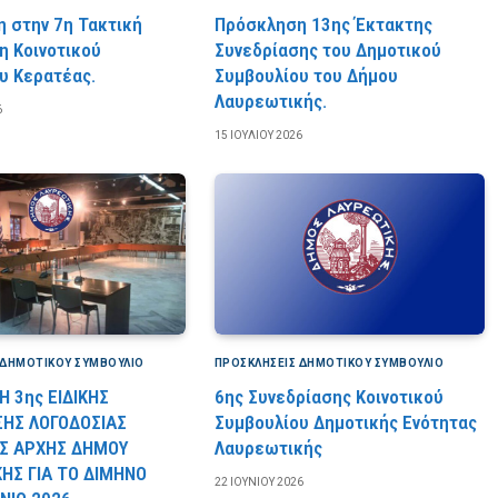
 στην 7η Τακτική
Πρόσκληση 13ης Έκτακτης
η Κοινοτικού
Συνεδρίασης του Δημοτικού
υ Κερατέας.
Συμβουλίου του Δήμου
Λαυρεωτικής.
6
15 ΙΟΥΛΊΟΥ 2026
 ΔΗΜΟΤΙΚΟΎ ΣΥΜΒΟΎΛΙΟ
ΠΡΟΣΚΛΉΣΕΙΣ ΔΗΜΟΤΙΚΟΎ ΣΥΜΒΟΎΛΙΟ
 3ης ΕΙΔΙΚΗΣ
6ης Συνεδρίασης Κοινοτικού
ΣΗΣ ΛΟΓΟΔΟΣΙΑΣ
Συμβουλίου Δημοτικής Ενότητας
Σ ΑΡΧΗΣ ΔΗΜΟΥ
Λαυρεωτικής
ΗΣ ΓΙΑ ΤΟ ΔΙΜΗΝΟ
22 ΙΟΥΝΊΟΥ 2026