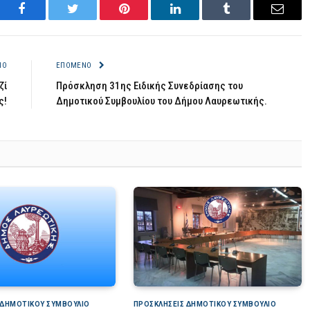
Facebook
Twitter
Pinterest
LinkedIn
Tumblr
Email
ΝΟ
ΕΠΌΜΕΝΟ
ζί
Πρόσκληση 31ης Ειδικής Συνεδρίασης του
ς!
Δημοτικού Συμβουλίου του Δήμου Λαυρεωτικής.
 ΔΗΜΟΤΙΚΟΎ ΣΥΜΒΟΎΛΙΟ
ΠΡΟΣΚΛΉΣΕΙΣ ΔΗΜΟΤΙΚΟΎ ΣΥΜΒΟΎΛΙΟ