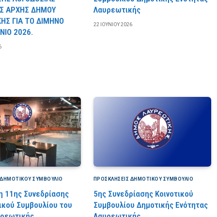
Σ ΑΡΧΗΣ ΔΗΜΟΥ
Λαυρεωτικής
ΗΣ ΓΙΑ ΤΟ ΔΙΜΗΝΟ
22 ΙΟΥΝΊΟΥ 2026
ΝΙΟ 2026.
6
 ΔΗΜΟΤΙΚΟΎ ΣΥΜΒΟΎΛΙΟ
ΠΡΟΣΚΛΉΣΕΙΣ ΔΗΜΟΤΙΚΟΎ ΣΥΜΒΟΎΛΙΟ
 11ης Συνεδρίασης
5ης Συνεδρίασης Κοινοτικού
ικού Συμβουλίου του
Συμβουλίου Δημοτικής Ενότητας
ρεωτικής.
Λαυρεωτικής