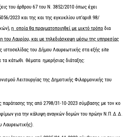
εις του άρθρου 67 του Ν. 3852/2010 όπως έχει
5056/2023 και της και της εγκυκλίου υπ’αριθ.98/
κών),
η οποία θα πραγματοποιηθεί με μικτό τρόπο
δια
η του Λαυρίου, και με τηλεδιάσκεψη μέσω της υπηρεσίας
ς ιστοσελίδας του Δήμου Λαυρεωτικής στα εξής site
ε τα κάτωθι θέματα ημερήσιας διάταξης:
ονισμού Λειτουργίας της Δημοτικής Φιλαρμονικής του
ς παράτασης της από 2798/31-10-2023 σύμβασης με τον κο
οφίμων για την κάλυψη αναγκών δομών του πρώην Ν.Π.Δ.Δ.
υ Λαυρεωτικής).