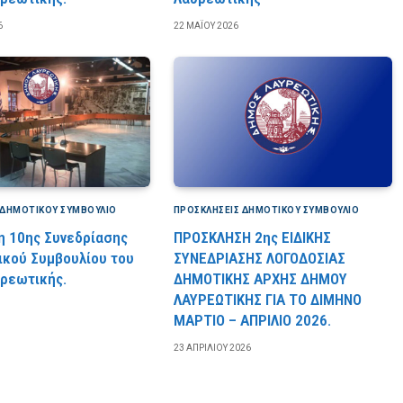
6
22 ΜΑΪ́ΟΥ 2026
 ΔΗΜΟΤΙΚΟΎ ΣΥΜΒΟΎΛΙΟ
ΠΡΟΣΚΛΉΣΕΙΣ ΔΗΜΟΤΙΚΟΎ ΣΥΜΒΟΎΛΙΟ
 10ης Συνεδρίασης
ΠΡΟΣΚΛΗΣΗ 2ης ΕΙΔΙΚΗΣ
ικού Συμβουλίου του
ΣΥΝΕΔΡΙΑΣΗΣ ΛΟΓΟΔΟΣΙΑΣ
ρεωτικής.
ΔΗΜΟΤΙΚΗΣ ΑΡΧΗΣ ΔΗΜΟΥ
ΛΑΥΡΕΩΤΙΚΗΣ ΓΙΑ ΤΟ ΔΙΜΗΝΟ
ΜΑΡΤΙΟ – ΑΠΡΙΛΙΟ 2026.
23 ΑΠΡΙΛΊΟΥ 2026