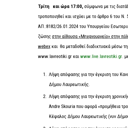
Τρίτη και ώρα 17:00,
σύμφωνα με τις διατάξ
τροποποιηθεί και ισχύει με το άρθρο 6 του Ν. 
ΑΠ.:8182/26.01.2024 του Υπουργείου Εσωτερι
ζώσης
στην αίθουσα «Μηχανουργείο» στην πόλ
webex
και θα μεταδοθεί διαδικτυακά μέσω τη
www.lavreotiki.gr και
www.live.lavreotiki.gr
. μ
Λήψη απόφασης για την έγκριση του Καν
Δήμου Λαυρεωτικής.
Λήψη απόφασης για την έγκριση χρονική
Andre Skouria που αφορά «προμήθεια τρ
Κέφαλος Δήμου Λαυρεωτικής (νυν Δήμο