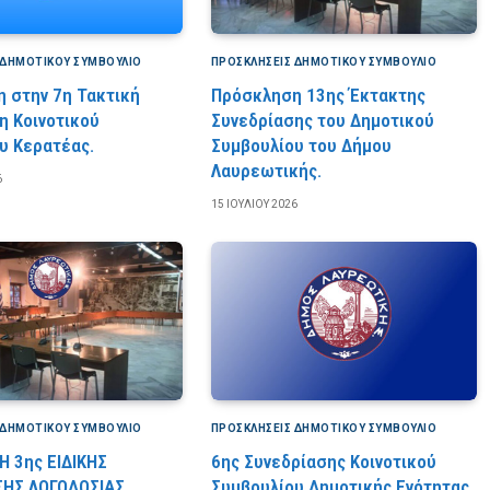
 ΔΗΜΟΤΙΚΟΎ ΣΥΜΒΟΎΛΙΟ
ΠΡΟΣΚΛΉΣΕΙΣ ΔΗΜΟΤΙΚΟΎ ΣΥΜΒΟΎΛΙΟ
 στην 7η Τακτική
Πρόσκληση 13ης Έκτακτης
η Κοινοτικού
Συνεδρίασης του Δημοτικού
υ Κερατέας.
Συμβουλίου του Δήμου
Λαυρεωτικής.
6
15 ΙΟΥΛΊΟΥ 2026
 ΔΗΜΟΤΙΚΟΎ ΣΥΜΒΟΎΛΙΟ
ΠΡΟΣΚΛΉΣΕΙΣ ΔΗΜΟΤΙΚΟΎ ΣΥΜΒΟΎΛΙΟ
 3ης ΕΙΔΙΚΗΣ
6ης Συνεδρίασης Κοινοτικού
ΣΗΣ ΛΟΓΟΔΟΣΙΑΣ
Συμβουλίου Δημοτικής Ενότητας