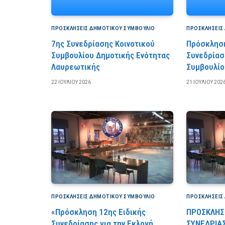
ΠΡΟΣΚΛΉΣΕΙΣ ΔΗΜΟΤΙΚΟΎ ΣΥΜΒΟΎΛΙΟ
ΠΡΟΣΚΛΉΣΕΙΣ
7ης Συνεδρίασης Κοινοτικού
Πρόσκληση
Συμβουλίου Δημοτικής Ενότητας
Συνεδρίασ
Λαυρεωτικής
Συμβουλίο
22 ΙΟΥΛΊΟΥ 2026
21 ΙΟΥΛΊΟΥ 202
ΠΡΟΣΚΛΉΣΕΙΣ ΔΗΜΟΤΙΚΟΎ ΣΥΜΒΟΎΛΙΟ
ΠΡΟΣΚΛΉΣΕΙΣ
«Πρόσκληση 12ης Ειδικής
ΠΡΟΣΚΛΗΣΗ
Συνεδρίασης για την Εκλογή
ΣΥΝΕΔΡΙΑ