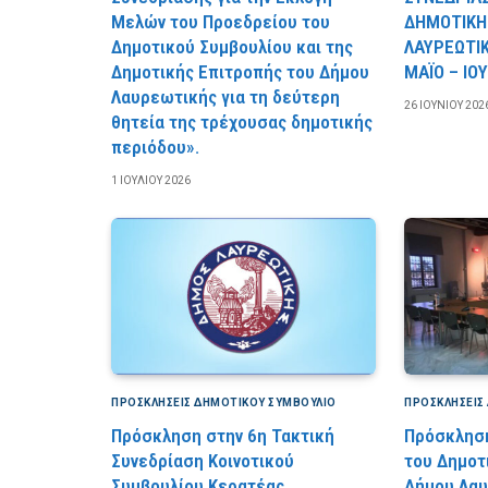
Μελών του Προεδρείου του
ΔΗΜΟΤΙΚΗ
Δημοτικού Συμβουλίου και της
ΛΑΥΡΕΩΤΙΚ
Δημοτικής Επιτροπής του Δήμου
ΜΑΪΟ – ΙΟΥ
Λαυρεωτικής για τη δεύτερη
26 ΙΟΥΝΊΟΥ 202
θητεία της τρέχουσας δημοτικής
περιόδου».
1 ΙΟΥΛΊΟΥ 2026
ΠΡΟΣΚΛΉΣΕΙΣ ΔΗΜΟΤΙΚΟΎ ΣΥΜΒΟΎΛΙΟ
ΠΡΟΣΚΛΉΣΕΙΣ
Πρόσκληση στην 6η Τακτική
Πρόσκληση
Συνεδρίαση Κοινοτικού
του Δημοτ
Συμβουλίου Κερατέας.
Δήμου Λαυ