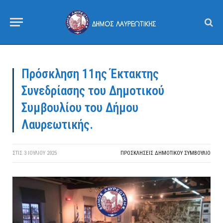
Πρόσκληση 11ης Έκτακτης
Συνεδρίασης του Δημοτικού
Συμβουλίου του Δήμου
Λαυρεωτικής.
ΣΤΙΣ
3 ΙΟΥΛΊΟΥ 2025
ΠΡΟΣΚΛΉΣΕΙΣ ΔΗΜΟΤΙΚΟΎ ΣΥΜΒΟΎΛΙΟ