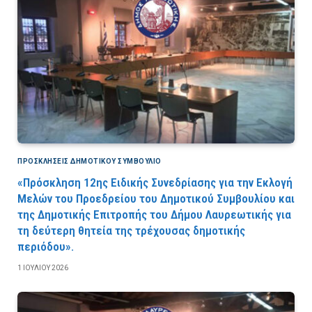
ΠΡΟΣΚΛΉΣΕΙΣ ΔΗΜΟΤΙΚΟΎ ΣΥΜΒΟΎΛΙΟ
«Πρόσκληση 12ης Ειδικής Συνεδρίασης για την Εκλογή
Μελών του Προεδρείου του Δημοτικού Συμβουλίου και
της Δημοτικής Επιτροπής του Δήμου Λαυρεωτικής για
τη δεύτερη θητεία της τρέχουσας δημοτικής
περιόδου».
1 ΙΟΥΛΊΟΥ 2026