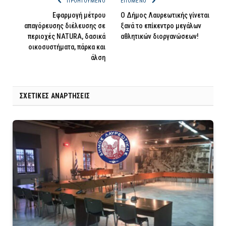
ΠΡΟΗΓΟΎΜΕΝΟ
ΕΠΌΜΕΝΟ
Εφαρμογή μέτρου
O Δήμος Λαυρεωτικής γίνεται
απαγόρευσης διέλευσης σε
ξανά το επίκεντρο μεγάλων
περιοχές NATURA, δασικά
αθλητικών διοργανώσεων!
οικοσυστήματα, πάρκα και
άλση
ΣΧΕΤΙΚΈΣ ΑΝΑΡΤΉΣΕΙΣ