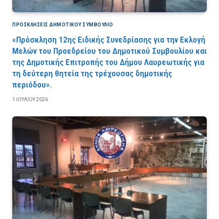
ΠΡΟΣΚΛΉΣΕΙΣ ΔΗΜΟΤΙΚΟΎ ΣΥΜΒΟΎΛΙΟ
«Πρόσκληση 12ης Ειδικής Συνεδρίασης για την Εκλογή
Μελών του Προεδρείου του Δημοτικού Συμβουλίου και
της Δημοτικής Επιτροπής του Δήμου Λαυρεωτικής για
τη δεύτερη θητεία της τρέχουσας δημοτικής
περιόδου».
1 ΙΟΥΛΊΟΥ 2026