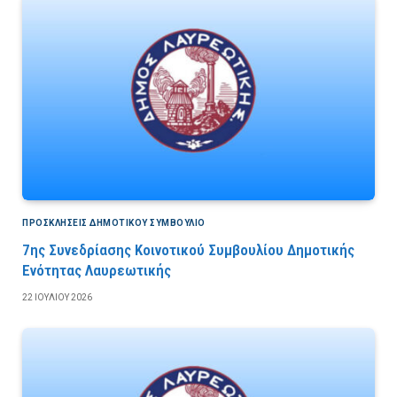
ΠΡΟΣΚΛΉΣΕΙΣ ΔΗΜΟΤΙΚΟΎ ΣΥΜΒΟΎΛΙΟ
7ης Συνεδρίασης Κοινοτικού Συμβουλίου Δημοτικής
Ενότητας Λαυρεωτικής
22 ΙΟΥΛΊΟΥ 2026