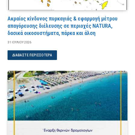
Ακραίος κίνδυνος πυρκαγιάς & εφαρμογή μέτρου
απαγόρευσης διέλευσης σε περιοχές NATURA,
δασικά οικοσυστήματα, πάρκα και άλση
31 ΙΟΥΛΊΟΥ 2026
ΔΙΑΒΆΣΤΕ ΠΕΡΙΣΣΌΤΕΡΑ