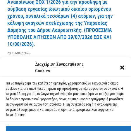
Ανακοίνωση ΣΟΧ 1/2026 για την πρόσληψη με
σύμβαση εργασίας ιδιωτικού δικαίου ορισμένου
χρόνου, συνολικά τεσσάρων (4) ατόμων, για την
κάλυψη αναγκών στελέχωσης της Υπηρεσίας
Δόμησης του Δήμου Λαυρεωτικής. (ΠPOΘEΣMIA
YΠOBOΛHΣ AITHΣEΩN AΠO 29/07/2026 EΩΣ KAI
10/08/2026).
28 ΙΟΥΛΊΟΥ 2026
Διαχείριση Συγκατάθεσης
ΔΙΑΒΆΣΤΕ ΠΕΡΙΣΣΌΤΕΡΑ
Cookies
Για να παρέχουμε την καλύτερη εμπειρία, χρησιμοποιούμε τεχνολογίες όπως
cookies για την αποθήκευση ή/και την πρόσβαση σε πληροφορίες συσκευών. Η
συγκατάθεση για τις εν λόγω τεχνολογίες θα μας επιτρέψει να επεξεργαστούμε
δεδομένα προσωπικού χαρακτήρα, όπως συμπεριφορά περιήγησης ή μοναδικά
αναγνωριστικά σε αυτόν τον ιστότοπο. Η μη συγκατάθεση ή η ανάκληση της
συγκατάθεσης, μπορεί να επηρεάσει αρνητικά ορισμένες λειτουργίες και
δυνατότητες.