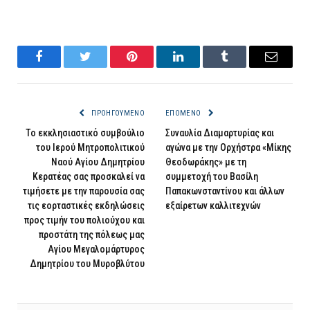
Facebook
Twitter
Pinterest
LinkedIn
Tumblr
Email
ΠΡΟΗΓΟΎΜΕΝΟ
ΕΠΌΜΕΝΟ
Το εκκλησιαστικό συμβούλιο
Συναυλία Διαμαρτυρίας και
του Ιερού Μητροπολιτικού
αγώνα με την Ορχήστρα «Μίκης
Ναού Αγίου Δημητρίου
Θεοδωράκης» με τη
Κερατέας σας προσκαλεί να
συμμετοχή του Βασίλη
τιμήσετε με την παρουσία σας
Παπακωνσταντίνου και άλλων
τις εορταστικές εκδηλώσεις
εξαίρετων καλλιτεχνών
προς τιμήν του πολιούχου και
προστάτη της πόλεως μας
Αγίου Μεγαλομάρτυρος
Δημητρίου του Μυροβλύτου