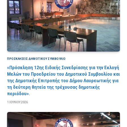
ΠΡΟΣΚΛΉΣΕΙΣ ΔΗΜΟΤΙΚΟΎ ΣΥΜΒΟΎΛΙΟ
«Πρόσκληση 12ης Ειδικής Συνεδρίασης για την Εκλογή
Μελών του Προεδρείου του Δημοτικού Συμβουλίου και
της Δημοτικής Επιτροπής του Δήμου Λαυρεωτικής για
τη δεύτερη θητεία της τρέχουσας δημοτικής
περιόδου».
1 ΙΟΥΛΊΟΥ 2026