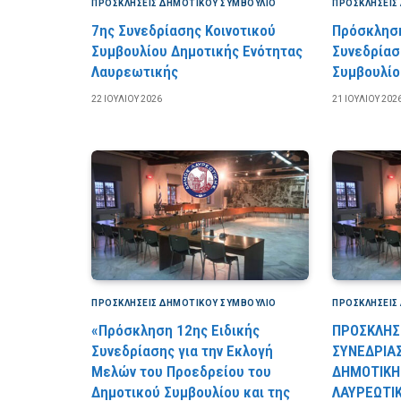
ΠΡΟΣΚΛΉΣΕΙΣ ΔΗΜΟΤΙΚΟΎ ΣΥΜΒΟΎΛΙΟ
ΠΡΟΣΚΛΉΣΕΙΣ
7ης Συνεδρίασης Κοινοτικού
Πρόσκληση
Συμβουλίου Δημοτικής Ενότητας
Συνεδρίασ
Λαυρεωτικής
Συμβουλίο
22 ΙΟΥΛΊΟΥ 2026
21 ΙΟΥΛΊΟΥ 202
ΠΡΟΣΚΛΉΣΕΙΣ ΔΗΜΟΤΙΚΟΎ ΣΥΜΒΟΎΛΙΟ
ΠΡΟΣΚΛΉΣΕΙΣ
«Πρόσκληση 12ης Ειδικής
ΠΡΟΣΚΛΗΣΗ
Συνεδρίασης για την Εκλογή
ΣΥΝΕΔΡΙΑ
Μελών του Προεδρείου του
ΔΗΜΟΤΙΚΗ
Δημοτικού Συμβουλίου και της
ΛΑΥΡΕΩΤΙΚ