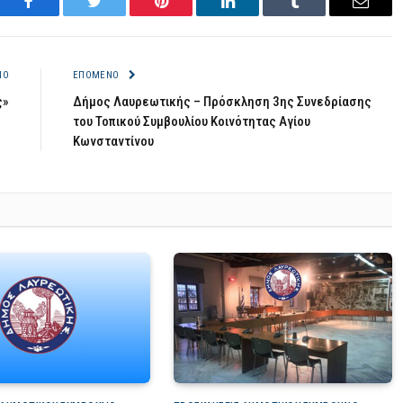
Facebook
Twitter
Pinterest
LinkedIn
Tumblr
Email
ΝΟ
ΕΠΌΜΕΝΟ
ς»
Δήμος Λαυρεωτικής – Πρόσκληση 3ης Συνεδρίασης
του Τοπικού Συμβουλίου Κοινότητας Αγίου
Κωνσταντίνου