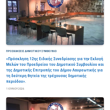
ΠΡΟΣΚΛΉΣΕΙΣ ΔΗΜΟΤΙΚΟΎ ΣΥΜΒΟΎΛΙΟ
«Πρόσκληση 12ης Ειδικής Συνεδρίασης για την Εκλογή
Μελών του Προεδρείου του Δημοτικού Συμβουλίου και
της Δημοτικής Επιτροπής του Δήμου Λαυρεωτικής για
τη δεύτερη θητεία της τρέχουσας δημοτικής
περιόδου».
1 ΙΟΥΛΊΟΥ 2026