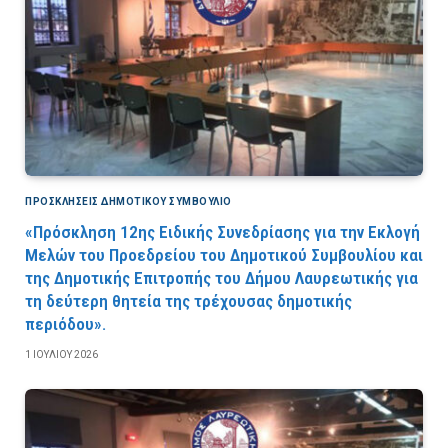
ΠΡΟΣΚΛΉΣΕΙΣ ΔΗΜΟΤΙΚΟΎ ΣΥΜΒΟΎΛΙΟ
«Πρόσκληση 12ης Ειδικής Συνεδρίασης για την Εκλογή
Μελών του Προεδρείου του Δημοτικού Συμβουλίου και
της Δημοτικής Επιτροπής του Δήμου Λαυρεωτικής για
τη δεύτερη θητεία της τρέχουσας δημοτικής
περιόδου».
1 ΙΟΥΛΊΟΥ 2026