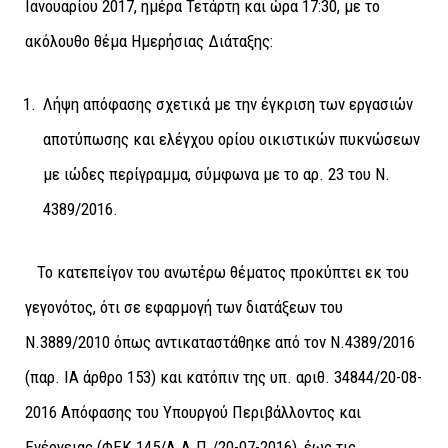
Ιανουαρίου 2017, ημέρα Τετάρτη και ώρα 17:30, με το
ακόλουθο θέμα Ημερήσιας Διάταξης:
Λήψη απόφασης σχετικά με την έγκριση των ε
ργασιών
αποτύπωσης και ελέγχου ορίου οικιστικών πυκνώσεων
με ιώδες περίγραμμα, σύμφωνα με το αρ. 23 του Ν.
4389/2016
.
Το κατεπείγον του ανωτέρω θέματος προκύπτει εκ του
γεγονότος, ότι σε εφαρμογή των διατάξεων του
Ν.3889/2010 όπως αντικαταστάθηκε από τον Ν.4389/2016
(παρ. ΙΑ άρθρο 153) και κατόπιν της υπ. αριθ. 34844/20-08-
2016 Απόφασης του Υπουργού Περιβάλλοντος και
Ενέργειας (ΦΕΚ 145/Α.Α.Π./20-07-2016), έως τις