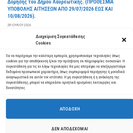
Δόμησης του Δήμου Λαυρεωτικής. (ΠPOΘEΣMIA
YΠOBOΛHΣ AITHΣEΩN AΠO 29/07/2026 EΩΣ KAI
10/08/2026).
28 ΙΟΥΛΊΟΥ 2026
Διαχείριση Συγκατάθεσης
ΔΙΑΒΆΣΤΕ ΠΕΡΙΣΣΌΤΕΡΑ
Cookies
Για να παρέχουμε την καλύτερη εμπειρία, χρησιμοποιούμε τεχνολογίες όπως
cookies για την αποθήκευση ή/και την πρόσβαση σε πληροφορίες συσκευών. Η
συγκατάθεση για τις εν λόγω τεχνολογίες θα μας επιτρέψει να επεξεργαστούμε
δεδομένα προσωπικού χαρακτήρα, όπως συμπεριφορά περιήγησης ή μοναδικά
αναγνωριστικά σε αυτόν τον ιστότοπο. Η μη συγκατάθεση ή η ανάκληση της
συγκατάθεσης, μπορεί να επηρεάσει αρνητικά ορισμένες λειτουργίες και
δυνατότητες.
ΑΠΟΔΟΧΉ
Χρησιμοποιούμε cookies για να σας προσφέρουμε τη βέλτιστη εμπειρία
πλοήγησης στον ιστότοπό μας.
Μπορείτε να μάθετε ποια cookies χρησιμοποιούμε ή να τα
Facebook
YouTube
Instagram
ΔΕΝ ΑΠΟΔΈΧΟΜΑΙ
απενεργοποιήσετε στις
ρυθμίσεις
.