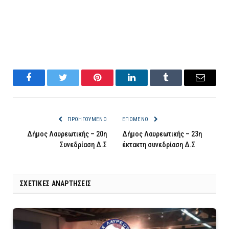
Facebook
Twitter
Pinterest
LinkedIn
Tumblr
Email
ΠΡΟΗΓΟΎΜΕΝΟ
ΕΠΌΜΕΝΟ
Δήμος Λαυρεωτικής – 20η
Δήμος Λαυρεωτικής – 23η
Συνεδρίαση Δ.Σ
έκτακτη συνεδρίαση Δ.Σ
ΣΧΕΤΙΚΈΣ ΑΝΑΡΤΉΣΕΙΣ