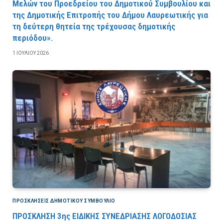
Μελών του Προεδρείου του Δημοτικού Συμβουλίου και
της Δημοτικής Επιτροπής του Δήμου Λαυρεωτικής για
τη δεύτερη θητεία της τρέχουσας δημοτικής
περιόδου».
1 ΙΟΥΛΊΟΥ 2026
ΠΡΟΣΚΛΉΣΕΙΣ ΔΗΜΟΤΙΚΟΎ ΣΥΜΒΟΎΛΙΟ
ΠΡΟΣΚΛΗΣΗ 3ης ΕΙΔΙΚΗΣ ΣΥΝΕΔΡΙΑΣΗΣ ΛΟΓΟΔΟΣΙΑΣ