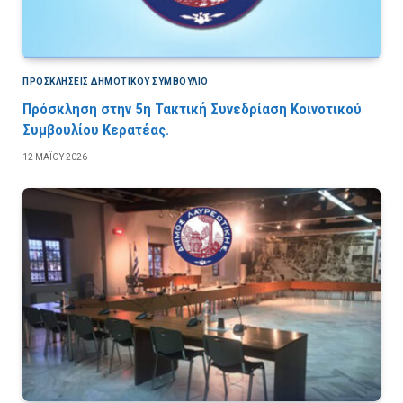
ΠΡΟΣΚΛΉΣΕΙΣ ΔΗΜΟΤΙΚΟΎ ΣΥΜΒΟΎΛΙΟ
Πρόσκληση στην 5η Τακτική Συνεδρίαση Κοινοτικού
Συμβουλίου Κερατέας.
12 ΜΑΪ́ΟΥ 2026