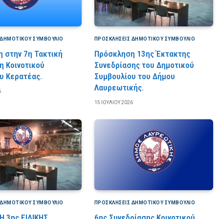
 ΔΗΜΟΤΙΚΟΎ ΣΥΜΒΟΎΛΙΟ
ΠΡΟΣΚΛΉΣΕΙΣ ΔΗΜΟΤΙΚΟΎ ΣΥΜΒΟΎΛΙΟ
 στην 7η Τακτική
Πρόσκληση 13ης Έκτακτης
η Κοινοτικού
Συνεδρίασης του Δημοτικού
υ Κερατέας.
Συμβουλίου του Δήμου
Λαυρεωτικής.
6
15 ΙΟΥΛΊΟΥ 2026
 ΔΗΜΟΤΙΚΟΎ ΣΥΜΒΟΎΛΙΟ
ΠΡΟΣΚΛΉΣΕΙΣ ΔΗΜΟΤΙΚΟΎ ΣΥΜΒΟΎΛΙΟ
 3ης ΕΙΔΙΚΗΣ
6ης Συνεδρίασης Κοινοτικού