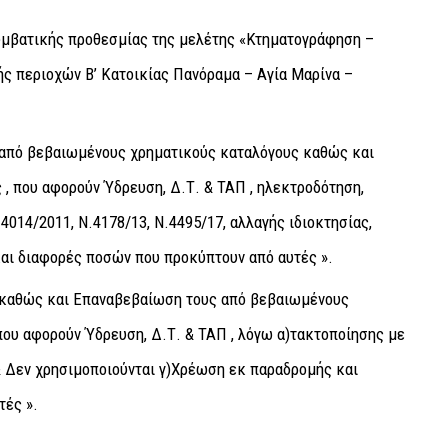
υμβατικής προθεσμίας της μελέτης «Κτηματογράφηση –
ς περιοχών Β’ Κατοικίας Πανόραμα – Αγία Μαρίνα –
από βεβαιωμένους χρηματικούς καταλόγους καθώς και
 που αφορούν Ύδρευση, Δ.Τ. & ΤΑΠ , ηλεκτροδότηση,
4014/2011, Ν.4178/13, Ν.4495/17, αλλαγής ιδιοκτησίας,
και διαφορές ποσών που προκύπτουν από αυτές ».
 καθώς και Επαναβεβαίωση τους από βεβαιωμένους
ου αφορούν Ύδρευση, Δ.Τ. & ΤΑΠ , λόγω α)τακτοποίησης με
& Δεν χρησιμοποιούνται γ)Χρέωση εκ παραδρομής και
τές ».