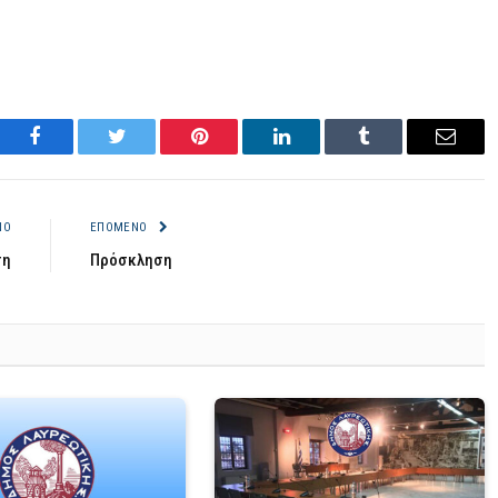
Facebook
Twitter
Pinterest
LinkedIn
Tumblr
Email
ΝΟ
ΕΠΌΜΕΝΟ
ση
Πρόσκληση