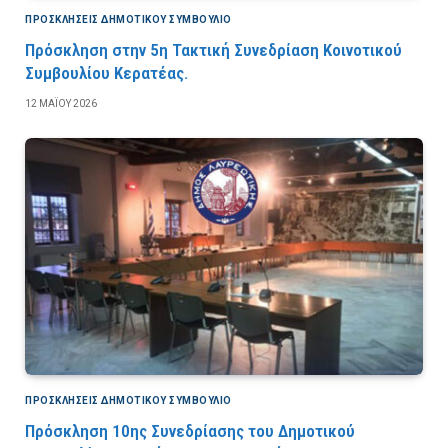
ΠΡΟΣΚΛΉΣΕΙΣ ΔΗΜΟΤΙΚΟΎ ΣΥΜΒΟΎΛΙΟ
Πρόσκληση στην 5η Τακτική Συνεδρίαση Κοινοτικού
Συμβουλίου Κερατέας.
12 ΜΑΪ́ΟΥ 2026
ΠΡΟΣΚΛΉΣΕΙΣ ΔΗΜΟΤΙΚΟΎ ΣΥΜΒΟΎΛΙΟ
Πρόσκληση 10ης Συνεδρίασης του Δημοτικού