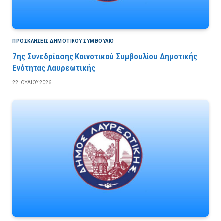
ΠΡΟΣΚΛΉΣΕΙΣ ΔΗΜΟΤΙΚΟΎ ΣΥΜΒΟΎΛΙΟ
7ης Συνεδρίασης Κοινοτικού Συμβουλίου Δημοτικής
Ενότητας Λαυρεωτικής
22 ΙΟΥΛΊΟΥ 2026