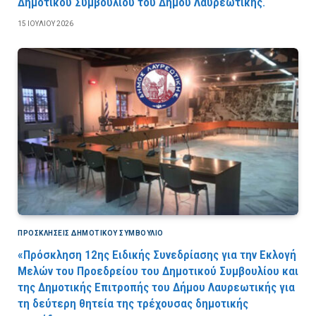
Δημοτικού Συμβουλίου του Δήμου Λαυρεωτικής.
15 ΙΟΥΛΊΟΥ 2026
ΠΡΟΣΚΛΉΣΕΙΣ ΔΗΜΟΤΙΚΟΎ ΣΥΜΒΟΎΛΙΟ
«Πρόσκληση 12ης Ειδικής Συνεδρίασης για την Εκλογή
Μελών του Προεδρείου του Δημοτικού Συμβουλίου και
της Δημοτικής Επιτροπής του Δήμου Λαυρεωτικής για
τη δεύτερη θητεία της τρέχουσας δημοτικής