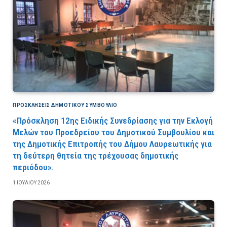
ΠΡΟΣΚΛΉΣΕΙΣ ΔΗΜΟΤΙΚΟΎ ΣΥΜΒΟΎΛΙΟ
«Πρόσκληση 12ης Ειδικής Συνεδρίασης για την Εκλογή
Μελών του Προεδρείου του Δημοτικού Συμβουλίου και
της Δημοτικής Επιτροπής του Δήμου Λαυρεωτικής για
τη δεύτερη θητεία της τρέχουσας δημοτικής
περιόδου».
1 ΙΟΥΛΊΟΥ 2026