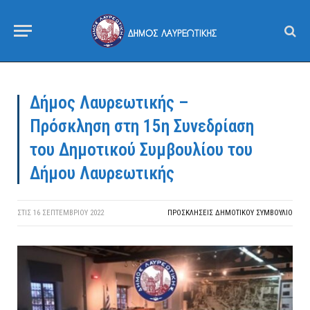
Δήμος Λαυρεωτικής –
Πρόσκληση στη 15η Συνεδρίαση
του Δημοτικού Συμβουλίου του
Δήμου Λαυρεωτικής
ΣΤΙΣ
16 ΣΕΠΤΕΜΒΡΊΟΥ 2022
ΠΡΟΣΚΛΉΣΕΙΣ ΔΗΜΟΤΙΚΟΎ ΣΥΜΒΟΎΛΙΟ