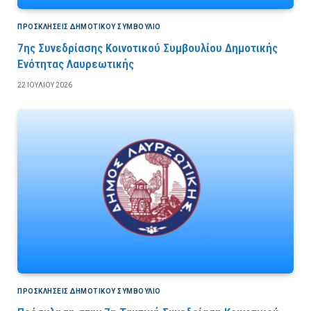
ΠΡΟΣΚΛΉΣΕΙΣ ΔΗΜΟΤΙΚΟΎ ΣΥΜΒΟΎΛΙΟ
7ης Συνεδρίασης Κοινοτικού Συμβουλίου Δημοτικής
Ενότητας Λαυρεωτικής
22 ΙΟΥΛΊΟΥ 2026
ΠΡΟΣΚΛΉΣΕΙΣ ΔΗΜΟΤΙΚΟΎ ΣΥΜΒΟΎΛΙΟ