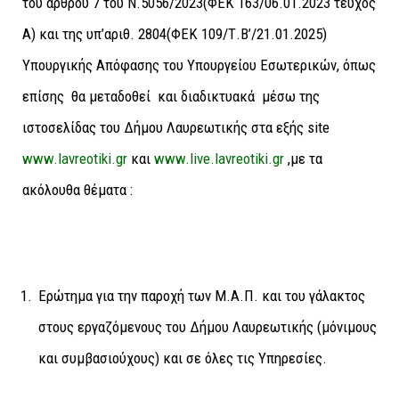
του άρθρου 7 του Ν.5056/2023(ΦΕΚ 163/06.01.2023 τεύχος
Α) και της υπ’αριθ. 2804(ΦΕΚ 109/Τ.Β’/21.01.2025)
Υπουργικής Απόφασης του Υπουργείου Εσωτερικών, όπως
επίσης θα μεταδοθεί και διαδικτυακά μέσω της
ιστοσελίδας του Δήμου Λαυρεωτικής στα εξής site
www.lavreotiki.gr
και
www.live.lavreotiki.gr
,με τα
ακόλουθα θέματα :
Ερώτημα για την παροχή των Μ.Α.Π. και του γάλακτος
στους εργαζόμενους του Δήμου Λαυρεωτικής (μόνιμους
και συμβασιούχους) και σε όλες τις Υπηρεσίες.