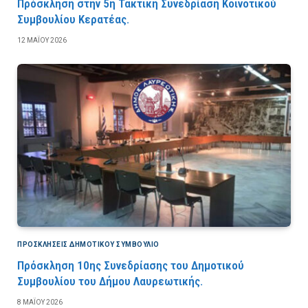
Πρόσκληση στην 5η Τακτική Συνεδρίαση Κοινοτικού
Συμβουλίου Κερατέας.
12 ΜΑΪ́ΟΥ 2026
ΠΡΟΣΚΛΉΣΕΙΣ ΔΗΜΟΤΙΚΟΎ ΣΥΜΒΟΎΛΙΟ
Πρόσκληση 10ης Συνεδρίασης του Δημοτικού
Συμβουλίου του Δήμου Λαυρεωτικής.
8 ΜΑΪ́ΟΥ 2026