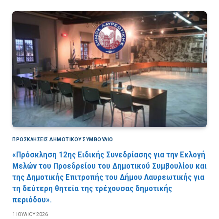
ΠΡΟΣΚΛΉΣΕΙΣ ΔΗΜΟΤΙΚΟΎ ΣΥΜΒΟΎΛΙΟ
«Πρόσκληση 12ης Ειδικής Συνεδρίασης για την Εκλογή
Μελών του Προεδρείου του Δημοτικού Συμβουλίου και
της Δημοτικής Επιτροπής του Δήμου Λαυρεωτικής για
τη δεύτερη θητεία της τρέχουσας δημοτικής
περιόδου».
1 ΙΟΥΛΊΟΥ 2026