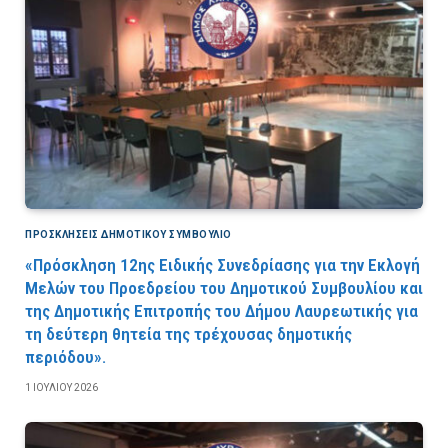
ΠΡΟΣΚΛΉΣΕΙΣ ΔΗΜΟΤΙΚΟΎ ΣΥΜΒΟΎΛΙΟ
«Πρόσκληση 12ης Ειδικής Συνεδρίασης για την Εκλογή
Μελών του Προεδρείου του Δημοτικού Συμβουλίου και
της Δημοτικής Επιτροπής του Δήμου Λαυρεωτικής για
τη δεύτερη θητεία της τρέχουσας δημοτικής
περιόδου».
1 ΙΟΥΛΊΟΥ 2026