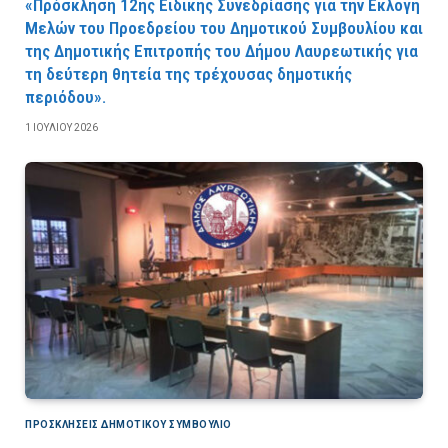
«Πρόσκληση 12ης Ειδικής Συνεδρίασης για την Εκλογή
Μελών του Προεδρείου του Δημοτικού Συμβουλίου και
της Δημοτικής Επιτροπής του Δήμου Λαυρεωτικής για
τη δεύτερη θητεία της τρέχουσας δημοτικής
περιόδου».
1 ΙΟΥΛΊΟΥ 2026
ΠΡΟΣΚΛΉΣΕΙΣ ΔΗΜΟΤΙΚΟΎ ΣΥΜΒΟΎΛΙΟ