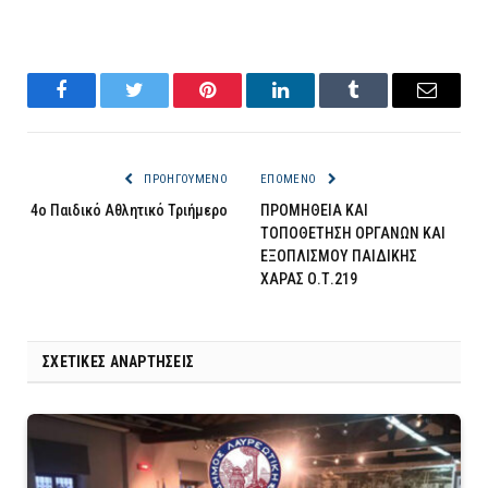
Facebook
Twitter
Pinterest
LinkedIn
Tumblr
Email
ΠΡΟΗΓΟΎΜΕΝΟ
ΕΠΌΜΕΝΟ
4o Παιδικό Αθλητικό Τριήμερο
ΠΡΟΜΗΘΕΙΑ ΚΑΙ
ΤΟΠΟΘΕΤΗΣΗ ΟΡΓΑΝΩΝ ΚΑΙ
ΕΞΟΠΛΙΣΜΟΥ ΠΑΙΔΙΚΗΣ
ΧΑΡΑΣ Ο.Τ.219
ΣΧΕΤΙΚΈΣ ΑΝΑΡΤΉΣΕΙΣ