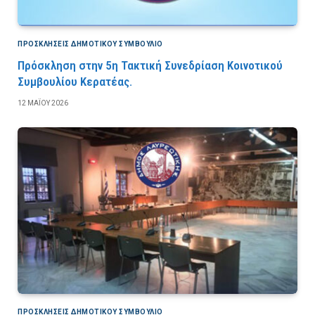
ΠΡΟΣΚΛΉΣΕΙΣ ΔΗΜΟΤΙΚΟΎ ΣΥΜΒΟΎΛΙΟ
Πρόσκληση στην 5η Τακτική Συνεδρίαση Κοινοτικού
Συμβουλίου Κερατέας.
12 ΜΑΪ́ΟΥ 2026
ΠΡΟΣΚΛΉΣΕΙΣ ΔΗΜΟΤΙΚΟΎ ΣΥΜΒΟΎΛΙΟ