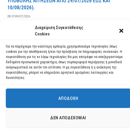
YΠOBOΛHΣ AITHΣEΩN AΠO 29/07/2026 EΩΣ KAI
10/08/2026).
28 ΙΟΥΛΊΟΥ 2026
Διαχείριση Συγκατάθεσης
ΔΙΑΒΆΣΤΕ ΠΕΡΙΣΣΌΤΕΡΑ
Cookies
Για να παρέχουμε την καλύτερη εμπειρία, χρησιμοποιούμε τεχνολογίες όπως
cookies για την αποθήκευση ή/και την πρόσβαση σε πληροφορίες συσκευών. Η
συγκατάθεση για τις εν λόγω τεχνολογίες θα μας επιτρέψει να επεξεργαστούμε
δεδομένα προσωπικού χαρακτήρα, όπως συμπεριφορά περιήγησης ή μοναδικά
αναγνωριστικά σε αυτόν τον ιστότοπο. Η μη συγκατάθεση ή η ανάκληση της
συγκατάθεσης, μπορεί να επηρεάσει αρνητικά ορισμένες λειτουργίες και
δυνατότητες.
ΑΠΟΔΟΧΉ
Χρησιμοποιούμε cookies για να σας προσφέρουμε τη βέλτιστη εμπειρία
πλοήγησης στον ιστότοπό μας.
Μπορείτε να μάθετε ποια cookies χρησιμοποιούμε ή να τα
Facebook
YouTube
Instagram
ΔΕΝ ΑΠΟΔΈΧΟΜΑΙ
απενεργοποιήσετε στις
ρυθμίσεις
.
© 2026 ΔΗΜΟΣ ΛΑΥΡΕΩΤΙΚΗΣ All Rights Reserved Designed by EUROFIGURE
.