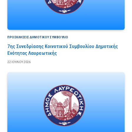
ΠΡΟΣΚΛΉΣΕΙΣ ΔΗΜΟΤΙΚΟΎ ΣΥΜΒΟΎΛΙΟ
7ης Συνεδρίασης Κοινοτικού Συμβουλίου Δημοτικής
Ενότητας Λαυρεωτικής
22 ΙΟΥΛΊΟΥ 2026