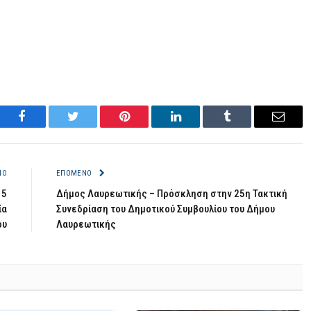
Facebook
Twitter
Pinterest
LinkedIn
Tumblr
Email
ΝΟ
ΕΠΌΜΕΝΟ
 5
Δήμος Λαυρεωτικής – Πρόσκληση στην 25η Τακτική
ία
Συνεδρίαση του Δημοτικού Συμβουλίου του Δήμου
ου
Λαυρεωτικής