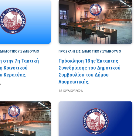
 ΔΗΜΟΤΙΚΟΎ ΣΥΜΒΟΎΛΙΟ
ΠΡΟΣΚΛΉΣΕΙΣ ΔΗΜΟΤΙΚΟΎ ΣΥΜΒΟΎΛΙΟ
 στην 7η Τακτική
Πρόσκληση 13ης Έκτακτης
η Κοινοτικού
Συνεδρίασης του Δημοτικού
υ Κερατέας.
Συμβουλίου του Δήμου
Λαυρεωτικής.
6
15 ΙΟΥΛΊΟΥ 2026