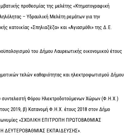
υμβατικής προθεσμίας της μελέτης «Κτηματογραφική
ηλόλητας – Υδραυλική Μελέτη ρεμάτων για την
ής κατοικίας «Σπηλιαζέζα» και «Αγιασμόθι» της Δ.Ε.
οϋπολογισμού του Δήμου Λαυρεωτικής οικονομικού έτους
ημοτικών τελών καθαριότητας και ηλεκτροφωτισμού Δήμου
ού συντελεστή Φόρου Ηλεκτροδοτούμενων Χώρων (Φ.Η.Χ.)
 έτους 2019, β) Κατανομή Φ.Η.Χ. έτους 2018 στον Δήμο
ς επωνυμίες «ΣΧΟΛΙΚΗ ΕΠΙΤΡΟΠΗ ΠΡΩΤΟΒΑΘΜΙΑΣ
ΠΗ ΔΕΥΤΕΡΟΒΑΘΜΙΑΣ ΕΚΠΑΙΔΕΥΣΗΣ».