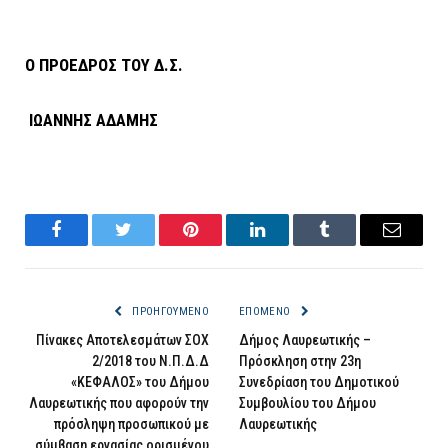
Ο ΠΡΟΕΔΡΟΣ ΤΟΥ Δ.Σ.
ΙΩΑΝΝΗΣ ΑΔΑΜΗΣ
Facebook
Twitter
Pinterest
LinkedIn
Tumblr
Email
ΠΡΟΗΓΟΎΜΕΝΟ
ΕΠΌΜΕΝΟ
Πίνακες Αποτελεσμάτων ΣΟΧ
Δήμος Λαυρεωτικής –
2/2018 του Ν.Π.Δ.Δ
Πρόσκληση στην 23η
«ΚΕΦΑΛΟΣ» του Δήμου
Συνεδρίαση του Δημοτικού
Λαυρεωτικής που αφορούν την
Συμβουλίου του Δήμου
πρόσληψη προσωπικού με
Λαυρεωτικής
σύμβαση εργασίας ορισμένου