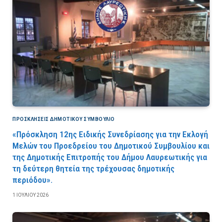
ΠΡΟΣΚΛΉΣΕΙΣ ΔΗΜΟΤΙΚΟΎ ΣΥΜΒΟΎΛΙΟ
«Πρόσκληση 12ης Ειδικής Συνεδρίασης για την Εκλογή
Μελών του Προεδρείου του Δημοτικού Συμβουλίου και
της Δημοτικής Επιτροπής του Δήμου Λαυρεωτικής για
τη δεύτερη θητεία της τρέχουσας δημοτικής
περιόδου».
1 ΙΟΥΛΊΟΥ 2026