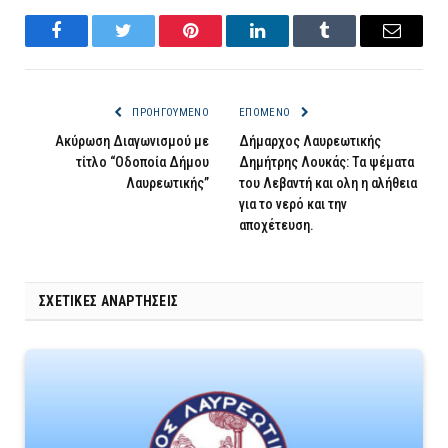
Facebook
Twitter
Pinterest
LinkedIn
Tumblr
Email
ΠΡΟΗΓΟΎΜΕΝΟ
ΕΠΌΜΕΝΟ
Ακύρωση Διαγωνισμού με
Δήμαρχος Λαυρεωτικής
τίτλο “Οδοποία Δήμου
Δημήτρης Λουκάς: Τα ψέματα
Λαυρεωτικής”
του Λεβαντή και ολη η αλήθεια
για το νερό και την
αποχέτευση.
ΣΧΕΤΙΚΈΣ ΑΝΑΡΤΉΣΕΙΣ