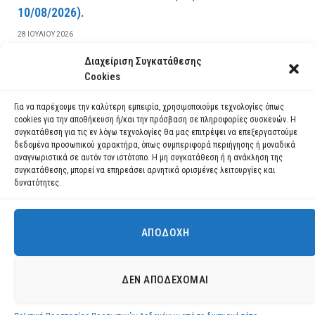
10/08/2026).
28 ΙΟΥΛΊΟΥ 2026
Διαχείριση Συγκατάθεσης
ΔΙΑΒΆΣΤΕ ΠΕΡΙΣΣΌΤΕΡΑ
Cookies
Για να παρέχουμε την καλύτερη εμπειρία, χρησιμοποιούμε τεχνολογίες όπως
cookies για την αποθήκευση ή/και την πρόσβαση σε πληροφορίες συσκευών. Η
συγκατάθεση για τις εν λόγω τεχνολογίες θα μας επιτρέψει να επεξεργαστούμε
δεδομένα προσωπικού χαρακτήρα, όπως συμπεριφορά περιήγησης ή μοναδικά
αναγνωριστικά σε αυτόν τον ιστότοπο. Η μη συγκατάθεση ή η ανάκληση της
συγκατάθεσης, μπορεί να επηρεάσει αρνητικά ορισμένες λειτουργίες και
δυνατότητες.
ΑΠΟΔΟΧΉ
Χρησιμοποιούμε cookies για να σας προσφέρουμε τη βέλτιστη εμπειρία
πλοήγησης στον ιστότοπό μας.
Μπορείτε να μάθετε ποια cookies χρησιμοποιούμε ή να τα
Facebook
YouTube
Instagram
ΔΕΝ ΑΠΟΔΈΧΟΜΑΙ
απενεργοποιήσετε στις
ρυθμίσεις
.
© 2026 ΔΗΜΟΣ ΛΑΥΡΕΩΤΙΚΗΣ All Rights Reserved Designed by EUROFIGURE
.