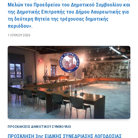
Μελών του Προεδρείου του Δημοτικού Συμβουλίου και
της Δημοτικής Επιτροπής του Δήμου Λαυρεωτικής για
τη δεύτερη θητεία της τρέχουσας δημοτικής
περιόδου».
1 ΙΟΥΛΊΟΥ 2026
ΠΡΟΣΚΛΉΣΕΙΣ ΔΗΜΟΤΙΚΟΎ ΣΥΜΒΟΎΛΙΟ
ΠΡΟΣΚΛΗΣΗ 3ης ΕΙΔΙΚΗΣ ΣΥΝΕΔΡΙΑΣΗΣ ΛΟΓΟΔΟΣΙΑΣ