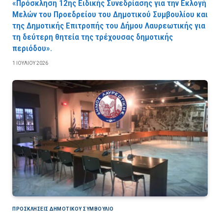
«Πρόσκληση 12ης Ειδικής Συνεδρίασης για την Εκλογή
Μελών του Προεδρείου του Δημοτικού Συμβουλίου και
της Δημοτικής Επιτροπής του Δήμου Λαυρεωτικής για
τη δεύτερη θητεία της τρέχουσας δημοτικής
περιόδου».
1 ΙΟΥΛΊΟΥ 2026
ΠΡΟΣΚΛΉΣΕΙΣ ΔΗΜΟΤΙΚΟΎ ΣΥΜΒΟΎΛΙΟ