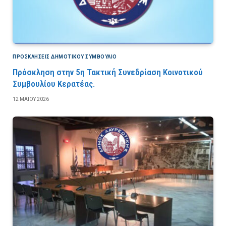
ΠΡΟΣΚΛΉΣΕΙΣ ΔΗΜΟΤΙΚΟΎ ΣΥΜΒΟΎΛΙΟ
Πρόσκληση στην 5η Τακτική Συνεδρίαση Κοινοτικού
Συμβουλίου Κερατέας.
12 ΜΑΪ́ΟΥ 2026