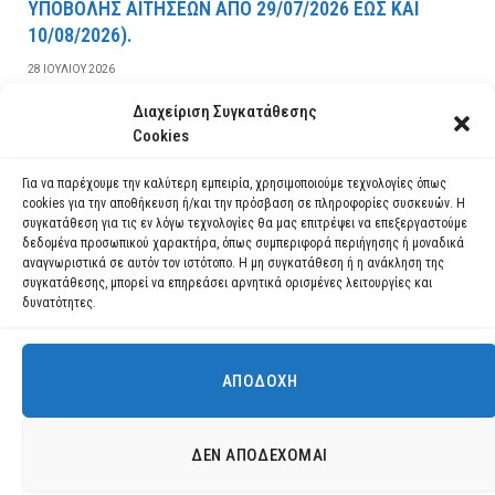
YΠOBOΛHΣ AITHΣEΩN AΠO 29/07/2026 EΩΣ KAI
10/08/2026).
28 ΙΟΥΛΊΟΥ 2026
Διαχείριση Συγκατάθεσης
ΔΙΑΒΆΣΤΕ ΠΕΡΙΣΣΌΤΕΡΑ
Cookies
Για να παρέχουμε την καλύτερη εμπειρία, χρησιμοποιούμε τεχνολογίες όπως
cookies για την αποθήκευση ή/και την πρόσβαση σε πληροφορίες συσκευών. Η
συγκατάθεση για τις εν λόγω τεχνολογίες θα μας επιτρέψει να επεξεργαστούμε
δεδομένα προσωπικού χαρακτήρα, όπως συμπεριφορά περιήγησης ή μοναδικά
αναγνωριστικά σε αυτόν τον ιστότοπο. Η μη συγκατάθεση ή η ανάκληση της
συγκατάθεσης, μπορεί να επηρεάσει αρνητικά ορισμένες λειτουργίες και
δυνατότητες.
ΑΠΟΔΟΧΉ
Χρησιμοποιούμε cookies για να σας προσφέρουμε τη βέλτιστη εμπειρία
πλοήγησης στον ιστότοπό μας.
Μπορείτε να μάθετε ποια cookies χρησιμοποιούμε ή να τα
Facebook
YouTube
Instagram
ΔΕΝ ΑΠΟΔΈΧΟΜΑΙ
απενεργοποιήσετε στις
ρυθμίσεις
.
© 2026 ΔΗΜΟΣ ΛΑΥΡΕΩΤΙΚΗΣ All Rights Reserved Designed by EUROFIGURE
.