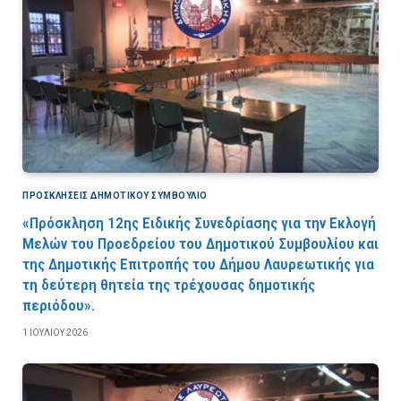
ΠΡΟΣΚΛΉΣΕΙΣ ΔΗΜΟΤΙΚΟΎ ΣΥΜΒΟΎΛΙΟ
«Πρόσκληση 12ης Ειδικής Συνεδρίασης για την Εκλογή
Μελών του Προεδρείου του Δημοτικού Συμβουλίου και
της Δημοτικής Επιτροπής του Δήμου Λαυρεωτικής για
τη δεύτερη θητεία της τρέχουσας δημοτικής
περιόδου».
1 ΙΟΥΛΊΟΥ 2026