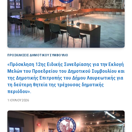
ΠΡΟΣΚΛΉΣΕΙΣ ΔΗΜΟΤΙΚΟΎ ΣΥΜΒΟΎΛΙΟ
«Πρόσκληση 12ης Ειδικής Συνεδρίασης για την Εκλογή
Μελών του Προεδρείου του Δημοτικού Συμβουλίου και
της Δημοτικής Επιτροπής του Δήμου Λαυρεωτικής για
τη δεύτερη θητεία της τρέχουσας δημοτικής
περιόδου».
1 ΙΟΥΛΊΟΥ 2026