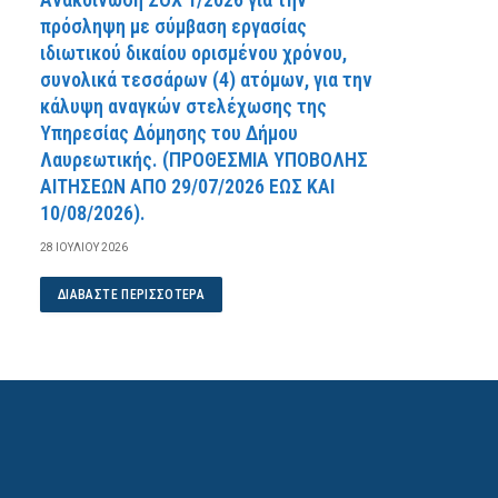
πρόσληψη με σύμβαση εργασίας
ιδιωτικού δικαίου ορισμένου χρόνου,
συνολικά τεσσάρων (4) ατόμων, για την
κάλυψη αναγκών στελέχωσης της
Υπηρεσίας Δόμησης του Δήμου
Λαυρεωτικής. (ΠPOΘEΣMIA YΠOBOΛHΣ
AITHΣEΩN AΠO 29/07/2026 EΩΣ KAI
10/08/2026).
28 ΙΟΥΛΊΟΥ 2026
ΔΙΑΒΆΣΤΕ ΠΕΡΙΣΣΌΤΕΡΑ