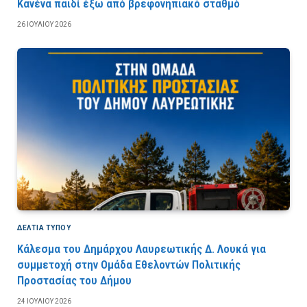
Κανένα παιδί έξω από βρεφονηπιακό σταθμό
26 ΙΟΥΛΊΟΥ 2026
ΔΕΛΤΙΑ ΤΥΠΟΥ
Κάλεσμα του Δημάρχου Λαυρεωτικής Δ. Λουκά για
συμμετοχή στην Ομάδα Εθελοντών Πολιτικής
Προστασίας του Δήμου
24 ΙΟΥΛΊΟΥ 2026