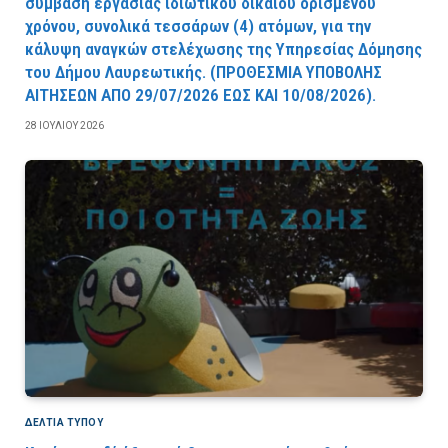
σύμβαση εργασίας ιδιωτικού δικαίου ορισμένου
χρόνου, συνολικά τεσσάρων (4) ατόμων, για την
κάλυψη αναγκών στελέχωσης της Υπηρεσίας Δόμησης
του Δήμου Λαυρεωτικής. (ΠPOΘEΣMIA YΠOBOΛHΣ
AITHΣEΩN AΠO 29/07/2026 EΩΣ KAI 10/08/2026).
28 ΙΟΥΛΊΟΥ 2026
ΔΕΛΤΙΑ ΤΥΠΟΥ