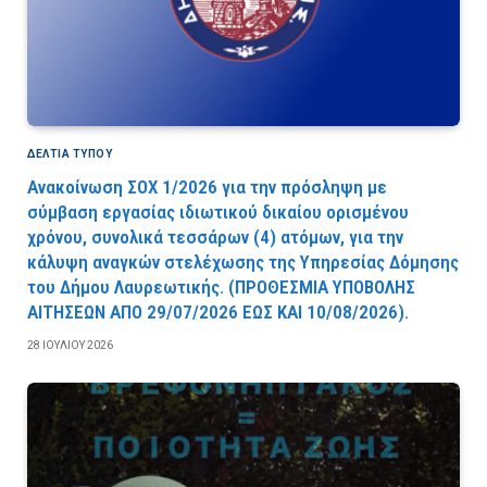
ΔΕΛΤΙΑ ΤΥΠΟΥ
Ανακοίνωση ΣΟΧ 1/2026 για την πρόσληψη με
σύμβαση εργασίας ιδιωτικού δικαίου ορισμένου
χρόνου, συνολικά τεσσάρων (4) ατόμων, για την
κάλυψη αναγκών στελέχωσης της Υπηρεσίας Δόμησης
του Δήμου Λαυρεωτικής. (ΠPOΘEΣMIA YΠOBOΛHΣ
AITHΣEΩN AΠO 29/07/2026 EΩΣ KAI 10/08/2026).
28 ΙΟΥΛΊΟΥ 2026