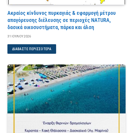
Ακραίος κίνδυνος πυρκαγιάς & εφαρμογή μέτρου
απαγόρευσης διέλευσης σε περιοχές NATURA,
δασικά οικοσυστήματα, πάρκα και άλση
31 ΙΟΥΛΊΟΥ 2026
ΔΙΑΒΆΣΤΕ ΠΕΡΙΣΣΌΤΕΡΑ