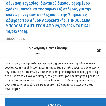
σύμβαση εργασίας ιδιωτικού δικαίου ορισμένου
χρόνου, συνολικά τεσσάρων (4) ατόμων, για την
κάλυψη αναγκών στελέχωσης της Υπηρεσίας
Δόμησης του Δήμου Λαυρεωτικής. (ΠPOΘEΣMIA
YΠOBOΛHΣ AITHΣEΩN AΠO 29/07/2026 EΩΣ KAI
10/08/2026).
28 ΙΟΥΛΊΟΥ 2026
Διαχείριση Συγκατάθεσης
ΔΙΑΒΆΣΤΕ ΠΕΡΙΣΣΌΤΕΡΑ
Cookies
Για να παρέχουμε την καλύτερη εμπειρία, χρησιμοποιούμε τεχνολογίες όπως
cookies για την αποθήκευση ή/και την πρόσβαση σε πληροφορίες συσκευών. Η
συγκατάθεση για τις εν λόγω τεχνολογίες θα μας επιτρέψει να επεξεργαστούμε
δεδομένα προσωπικού χαρακτήρα, όπως συμπεριφορά περιήγησης ή μοναδικά
αναγνωριστικά σε αυτόν τον ιστότοπο. Η μη συγκατάθεση ή η ανάκληση της
συγκατάθεσης, μπορεί να επηρεάσει αρνητικά ορισμένες λειτουργίες και
δυνατότητες.
ΑΠΟΔΟΧΉ