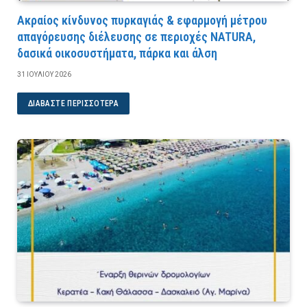
Ακραίος κίνδυνος πυρκαγιάς & εφαρμογή μέτρου
απαγόρευσης διέλευσης σε περιοχές NATURA,
δασικά οικοσυστήματα, πάρκα και άλση
31 ΙΟΥΛΊΟΥ 2026
ΔΙΑΒΆΣΤΕ ΠΕΡΙΣΣΌΤΕΡΑ