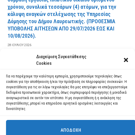
χρόνου, συνολικά τεσσάρων (4) ατόμων, για την
κάλυψη αναγκών στελέχωσης της Υπηρεσίας
Δόμησης του Δήμου Λαυρεωτικής. (ΠPOΘEΣMIA
YΠOBOΛHΣ AITHΣEΩN AΠO 29/07/2026 EΩΣ KAI
10/08/2026).
28 ΙΟΥΛΊΟΥ 2026
Διαχείριση Συγκατάθεσης
ΔΙΑΒΆΣΤΕ ΠΕΡΙΣΣΌΤΕΡΑ
Cookies
Για να παρέχουμε την καλύτερη εμπειρία, χρησιμοποιούμε τεχνολογίες όπως
cookies για την αποθήκευση ή/και την πρόσβαση σε πληροφορίες συσκευών. Η
συγκατάθεση για τις εν λόγω τεχνολογίες θα μας επιτρέψει να επεξεργαστούμε
δεδομένα προσωπικού χαρακτήρα, όπως συμπεριφορά περιήγησης ή μοναδικά
αναγνωριστικά σε αυτόν τον ιστότοπο. Η μη συγκατάθεση ή η ανάκληση της
συγκατάθεσης, μπορεί να επηρεάσει αρνητικά ορισμένες λειτουργίες και
δυνατότητες.
ΑΠΟΔΟΧΉ
Χρησιμοποιούμε cookies για να σας προσφέρουμε τη βέλτιστη εμπειρία