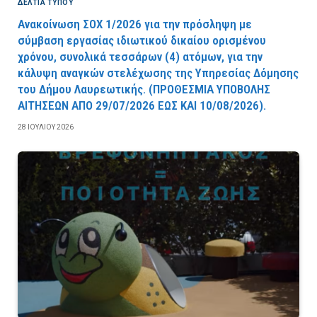
ΔΕΛΤΙΑ ΤΥΠΟΥ
Ανακοίνωση ΣΟΧ 1/2026 για την πρόσληψη με
σύμβαση εργασίας ιδιωτικού δικαίου ορισμένου
χρόνου, συνολικά τεσσάρων (4) ατόμων, για την
κάλυψη αναγκών στελέχωσης της Υπηρεσίας Δόμησης
του Δήμου Λαυρεωτικής. (ΠPOΘEΣMIA YΠOBOΛHΣ
AITHΣEΩN AΠO 29/07/2026 EΩΣ KAI 10/08/2026).
28 ΙΟΥΛΊΟΥ 2026