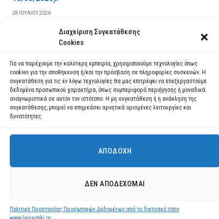
28 ΙΟΥΛΊΟΥ 2026
Διαχείριση Συγκατάθεσης
ΔΙΑΒΆΣΤΕ ΠΕΡΙΣΣΌΤΕΡΑ
Cookies
Για να παρέχουμε την καλύτερη εμπειρία, χρησιμοποιούμε τεχνολογίες όπως
cookies για την αποθήκευση ή/και την πρόσβαση σε πληροφορίες συσκευών. Η
συγκατάθεση για τις εν λόγω τεχνολογίες θα μας επιτρέψει να επεξεργαστούμε
δεδομένα προσωπικού χαρακτήρα, όπως συμπεριφορά περιήγησης ή μοναδικά
αναγνωριστικά σε αυτόν τον ιστότοπο. Η μη συγκατάθεση ή η ανάκληση της
συγκατάθεσης, μπορεί να επηρεάσει αρνητικά ορισμένες λειτουργίες και
δυνατότητες.
ΑΠΟΔΟΧΉ
Χρησιμοποιούμε cookies για να σας προσφέρουμε τη βέλτιστη εμπειρία
πλοήγησης στον ιστότοπό μας.
Μπορείτε να μάθετε ποια cookies χρησιμοποιούμε ή να τα
Facebook
YouTube
Instagram
ΔΕΝ ΑΠΟΔΈΧΟΜΑΙ
απενεργοποιήσετε στις
ρυθμίσεις
.
© 2026 ΔΗΜΟΣ ΛΑΥΡΕΩΤΙΚΗΣ All Rights Reserved Designed by EUROFIGURE
.
Πολιτική Προστασίας Προσωπικών Δεδομένων από το δικτυακό τόπο
Αποδοχή
www.lavreotiki.gr