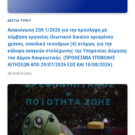
ΔΕΛΤΙΑ ΤΥΠΟΥ
Ανακοίνωση ΣΟΧ 1/2026 για την πρόσληψη με
σύμβαση εργασίας ιδιωτικού δικαίου ορισμένου
χρόνου, συνολικά τεσσάρων (4) ατόμων, για την
κάλυψη αναγκών στελέχωσης της Υπηρεσίας Δόμησης
του Δήμου Λαυρεωτικής. (ΠPOΘEΣMIA YΠOBOΛHΣ
AITHΣEΩN AΠO 29/07/2026 EΩΣ KAI 10/08/2026).
28 ΙΟΥΛΊΟΥ 2026