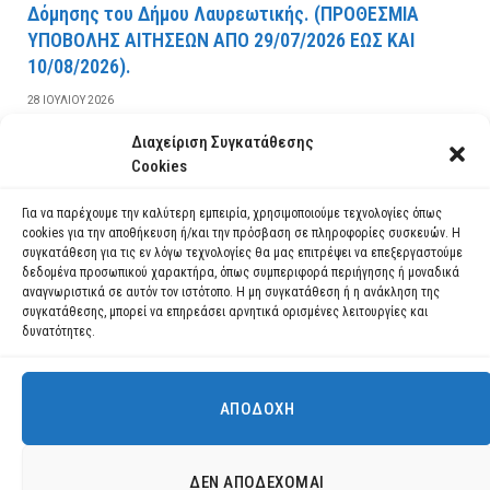
Δόμησης του Δήμου Λαυρεωτικής. (ΠPOΘEΣMIA
YΠOBOΛHΣ AITHΣEΩN AΠO 29/07/2026 EΩΣ KAI
10/08/2026).
28 ΙΟΥΛΊΟΥ 2026
Διαχείριση Συγκατάθεσης
ΔΙΑΒΆΣΤΕ ΠΕΡΙΣΣΌΤΕΡΑ
Cookies
Για να παρέχουμε την καλύτερη εμπειρία, χρησιμοποιούμε τεχνολογίες όπως
cookies για την αποθήκευση ή/και την πρόσβαση σε πληροφορίες συσκευών. Η
συγκατάθεση για τις εν λόγω τεχνολογίες θα μας επιτρέψει να επεξεργαστούμε
δεδομένα προσωπικού χαρακτήρα, όπως συμπεριφορά περιήγησης ή μοναδικά
αναγνωριστικά σε αυτόν τον ιστότοπο. Η μη συγκατάθεση ή η ανάκληση της
συγκατάθεσης, μπορεί να επηρεάσει αρνητικά ορισμένες λειτουργίες και
δυνατότητες.
ΑΠΟΔΟΧΉ
Χρησιμοποιούμε cookies για να σας προσφέρουμε τη βέλτιστη εμπειρία
πλοήγησης στον ιστότοπό μας.
Μπορείτε να μάθετε ποια cookies χρησιμοποιούμε ή να τα
Facebook
YouTube
Instagram
ΔΕΝ ΑΠΟΔΈΧΟΜΑΙ
απενεργοποιήσετε στις
ρυθμίσεις
.