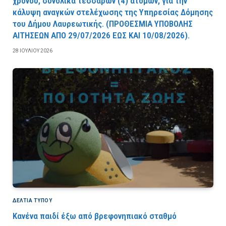
χρόνου, συνολικά τεσσάρων (4) ατόμων, για την
κάλυψη αναγκών στελέχωσης της Υπηρεσίας Δόμησης
του Δήμου Λαυρεωτικής. (ΠPOΘEΣMIA YΠOBOΛHΣ
AITHΣEΩN AΠO 29/07/2026 EΩΣ KAI 10/08/2026).
28 ΙΟΥΛΊΟΥ 2026
ΔΕΛΤΙΑ ΤΥΠΟΥ
Κανένα παιδί έξω από βρεφονηπιακό σταθμό