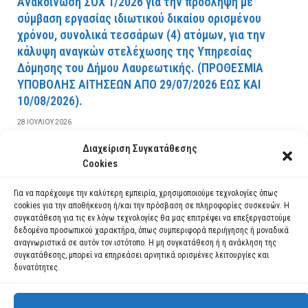
Ανακοίνωση ΣΟΧ 1/2026 για την πρόσληψη με
σύμβαση εργασίας ιδιωτικού δικαίου ορισμένου
χρόνου, συνολικά τεσσάρων (4) ατόμων, για την
κάλυψη αναγκών στελέχωσης της Υπηρεσίας
Δόμησης του Δήμου Λαυρεωτικής. (ΠPOΘEΣMIA
YΠOBOΛHΣ AITHΣEΩN AΠO 29/07/2026 EΩΣ KAI
10/08/2026).
28 ΙΟΥΛΊΟΥ 2026
Διαχείριση Συγκατάθεσης
ΔΙΑΒΆΣΤΕ ΠΕΡΙΣΣΌΤΕΡΑ
Cookies
Για να παρέχουμε την καλύτερη εμπειρία, χρησιμοποιούμε τεχνολογίες όπως
cookies για την αποθήκευση ή/και την πρόσβαση σε πληροφορίες συσκευών. Η
συγκατάθεση για τις εν λόγω τεχνολογίες θα μας επιτρέψει να επεξεργαστούμε
δεδομένα προσωπικού χαρακτήρα, όπως συμπεριφορά περιήγησης ή μοναδικά
αναγνωριστικά σε αυτόν τον ιστότοπο. Η μη συγκατάθεση ή η ανάκληση της
συγκατάθεσης, μπορεί να επηρεάσει αρνητικά ορισμένες λειτουργίες και
δυνατότητες.