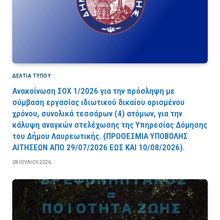
ΔΕΛΤΙΑ ΤΥΠΟΥ
Ανακοίνωση ΣΟΧ 1/2026 για την πρόσληψη με
σύμβαση εργασίας ιδιωτικού δικαίου ορισμένου
χρόνου, συνολικά τεσσάρων (4) ατόμων, για την
κάλυψη αναγκών στελέχωσης της Υπηρεσίας Δόμησης
του Δήμου Λαυρεωτικής. (ΠPOΘEΣMIA YΠOBOΛHΣ
AITHΣEΩN AΠO 29/07/2026 EΩΣ KAI 10/08/2026).
28 ΙΟΥΛΊΟΥ 2026