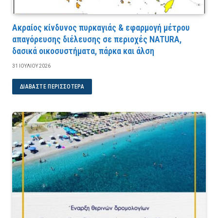
Ακραίος κίνδυνος πυρκαγιάς & εφαρμογή μέτρου
απαγόρευσης διέλευσης σε περιοχές NATURA,
δασικά οικοσυστήματα, πάρκα και άλση
31 ΙΟΥΛΊΟΥ 2026
ΔΙΑΒΆΣΤΕ ΠΕΡΙΣΣΌΤΕΡΑ