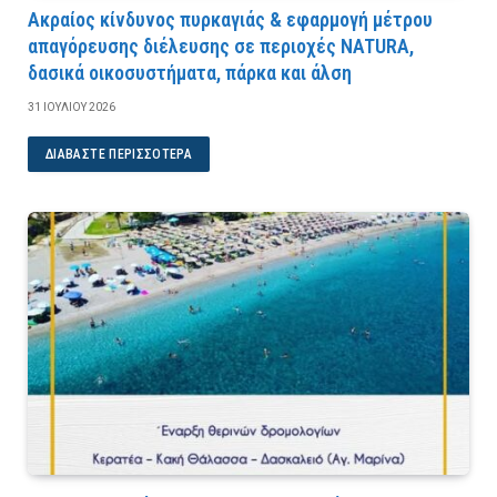
Ακραίος κίνδυνος πυρκαγιάς & εφαρμογή μέτρου
απαγόρευσης διέλευσης σε περιοχές NATURA,
δασικά οικοσυστήματα, πάρκα και άλση
31 ΙΟΥΛΊΟΥ 2026
ΔΙΑΒΆΣΤΕ ΠΕΡΙΣΣΌΤΕΡΑ