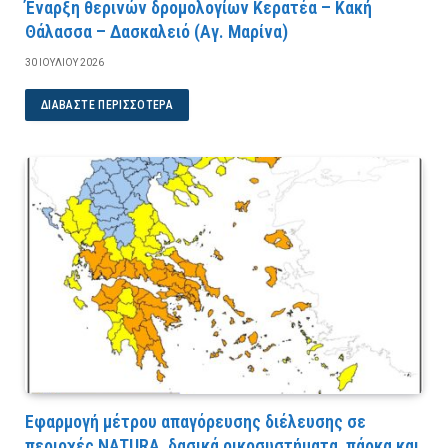
Έναρξη θερινών δρομολογίων Κερατέα – Κακή
Θάλασσα – Δασκαλειό (Αγ. Μαρίνα)
30 ΙΟΥΛΊΟΥ 2026
ΔΙΑΒΆΣΤΕ ΠΕΡΙΣΣΌΤΕΡΑ
Εφαρμογή μέτρου απαγόρευσης διέλευσης σε
περιοχές NATURA, δασικά οικοσυστήματα, πάρκα και