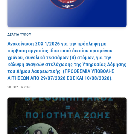
ΔΕΛΤΙΑ ΤΥΠΟΥ
Ανακοίνωση ΣΟΧ 1/2026 για την πρόσληψη με
σύμβαση εργασίας ιδιωτικού δικαίου ορισμένου
χρόνου, συνολικά τεσσάρων (4) ατόμων, για την
κάλυψη αναγκών στελέχωσης της Υπηρεσίας Δόμησης
του Δήμου Λαυρεωτικής. (ΠPOΘEΣMIA YΠOBOΛHΣ
AITHΣEΩN AΠO 29/07/2026 EΩΣ KAI 10/08/2026).
28 ΙΟΥΛΊΟΥ 2026