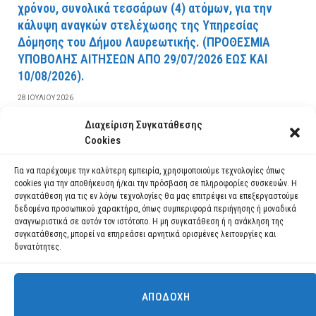
χρόνου, συνολικά τεσσάρων (4) ατόμων, για την
κάλυψη αναγκών στελέχωσης της Υπηρεσίας
Δόμησης του Δήμου Λαυρεωτικής. (ΠPOΘEΣMIA
YΠOBOΛHΣ AITHΣEΩN AΠO 29/07/2026 EΩΣ KAI
10/08/2026).
28 ΙΟΥΛΊΟΥ 2026
Διαχείριση Συγκατάθεσης
ΔΙΑΒΆΣΤΕ ΠΕΡΙΣΣΌΤΕΡΑ
Cookies
Για να παρέχουμε την καλύτερη εμπειρία, χρησιμοποιούμε τεχνολογίες όπως
cookies για την αποθήκευση ή/και την πρόσβαση σε πληροφορίες συσκευών. Η
συγκατάθεση για τις εν λόγω τεχνολογίες θα μας επιτρέψει να επεξεργαστούμε
δεδομένα προσωπικού χαρακτήρα, όπως συμπεριφορά περιήγησης ή μοναδικά
αναγνωριστικά σε αυτόν τον ιστότοπο. Η μη συγκατάθεση ή η ανάκληση της
συγκατάθεσης, μπορεί να επηρεάσει αρνητικά ορισμένες λειτουργίες και
δυνατότητες.
ΑΠΟΔΟΧΉ
Χρησιμοποιούμε cookies για να σας προσφέρουμε τη βέλτιστη εμπειρία