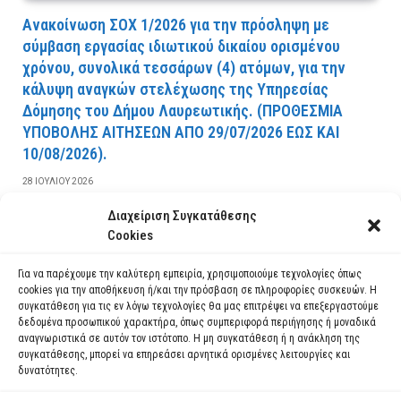
Ανακοίνωση ΣΟΧ 1/2026 για την πρόσληψη με
σύμβαση εργασίας ιδιωτικού δικαίου ορισμένου
χρόνου, συνολικά τεσσάρων (4) ατόμων, για την
κάλυψη αναγκών στελέχωσης της Υπηρεσίας
Δόμησης του Δήμου Λαυρεωτικής. (ΠPOΘEΣMIA
YΠOBOΛHΣ AITHΣEΩN AΠO 29/07/2026 EΩΣ KAI
10/08/2026).
28 ΙΟΥΛΊΟΥ 2026
Διαχείριση Συγκατάθεσης
ΔΙΑΒΆΣΤΕ ΠΕΡΙΣΣΌΤΕΡΑ
Cookies
Για να παρέχουμε την καλύτερη εμπειρία, χρησιμοποιούμε τεχνολογίες όπως
cookies για την αποθήκευση ή/και την πρόσβαση σε πληροφορίες συσκευών. Η
συγκατάθεση για τις εν λόγω τεχνολογίες θα μας επιτρέψει να επεξεργαστούμε
δεδομένα προσωπικού χαρακτήρα, όπως συμπεριφορά περιήγησης ή μοναδικά
αναγνωριστικά σε αυτόν τον ιστότοπο. Η μη συγκατάθεση ή η ανάκληση της
συγκατάθεσης, μπορεί να επηρεάσει αρνητικά ορισμένες λειτουργίες και
δυνατότητες.