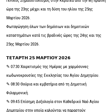
Γενικός Σημαιοστολισμός στην Κερατέα από την 8η πρωινή
ώρα της 23ης μέχρι και τη δύση του ηλίου της 25ης
Μαρτίου 2026.
Φωταγώγηση όλων των δημόσιων και δημοτικών
καταστημάτων κατά τις βραδινές ώρες της 24ης και της
25ης Μαρτίου 2026.
𝝩𝝚𝝩𝝖𝝦𝝩𝝜 𝟮𝟱 𝝡𝝖𝝦𝝩𝝞𝝤𝝪 𝟮𝟬𝟮𝟲
✎ 07:30 Χαιρετισμός της Ημέρας με χαρμόσυνες
κωδωνοκρουσίες της Εκκλησίας του Αγίου Δημητρίου.
✎ 08:30 Θούρια και εμβατήρια από τη Δημοτική
Φιλαρμονική.
✎ 09:45 Επίσημη Δοξολογία στον Καθεδρικό Ναό Αγίου
Δημητρίου στην οποία καλούνται να παραστούν: