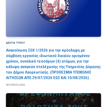
ΔΕΛΤΙΑ ΤΥΠΟΥ
Ανακοίνωση ΣΟΧ 1/2026 για την πρόσληψη με
σύμβαση εργασίας ιδιωτικού δικαίου ορισμένου
χρόνου, συνολικά τεσσάρων (4) ατόμων, για την
κάλυψη αναγκών στελέχωσης της Υπηρεσίας Δόμησης
του Δήμου Λαυρεωτικής. (ΠPOΘEΣMIA YΠOBOΛHΣ
AITHΣEΩN AΠO 29/07/2026 EΩΣ KAI 10/08/2026).
28 ΙΟΥΛΊΟΥ 2026