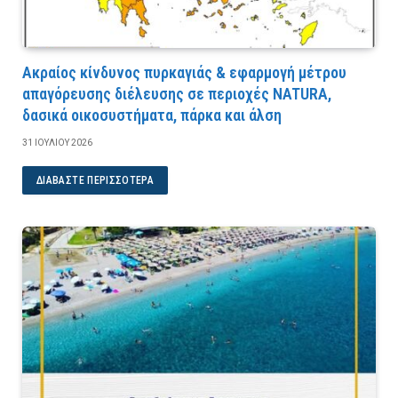
Ακραίος κίνδυνος πυρκαγιάς & εφαρμογή μέτρου
απαγόρευσης διέλευσης σε περιοχές NATURA,
δασικά οικοσυστήματα, πάρκα και άλση
31 ΙΟΥΛΊΟΥ 2026
ΔΙΑΒΆΣΤΕ ΠΕΡΙΣΣΌΤΕΡΑ