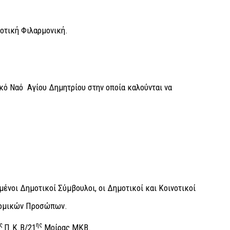
ική Φιλαρμονική.
κό Ναό Αγίου Δημητρίου στην οποία καλούνται να
μένοι Δημοτικοί Σύμβουλοι, οι Δημοτικοί και Κοινοτικοί
Νομικών Προσώπων.
ης
ης
Π.Κ.Β/21
Μοίρας ΜΚΒ.