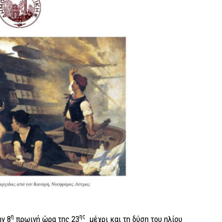
η
ης
ν 8
πρωινή ώρα της 23
μέχρι και τη δύση του ηλίου