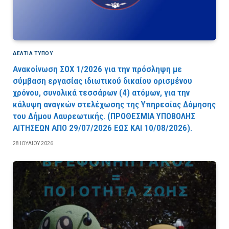
ΔΕΛΤΙΑ ΤΥΠΟΥ
Ανακοίνωση ΣΟΧ 1/2026 για την πρόσληψη με
σύμβαση εργασίας ιδιωτικού δικαίου ορισμένου
χρόνου, συνολικά τεσσάρων (4) ατόμων, για την
κάλυψη αναγκών στελέχωσης της Υπηρεσίας Δόμησης
του Δήμου Λαυρεωτικής. (ΠPOΘEΣMIA YΠOBOΛHΣ
AITHΣEΩN AΠO 29/07/2026 EΩΣ KAI 10/08/2026).
28 ΙΟΥΛΊΟΥ 2026