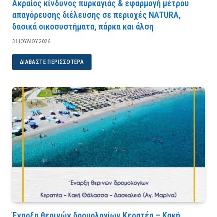
Ακραίος κίνδυνος πυρκαγιάς & εφαρμογή μέτρου
απαγόρευσης διέλευσης σε περιοχές NATURA,
δασικά οικοσυστήματα, πάρκα και άλση
31 ΙΟΥΛΊΟΥ 2026
ΔΙΑΒΆΣΤΕ ΠΕΡΙΣΣΌΤΕΡΑ
Έναρξη θερινών δρομολογίων Κερατέα – Κακή