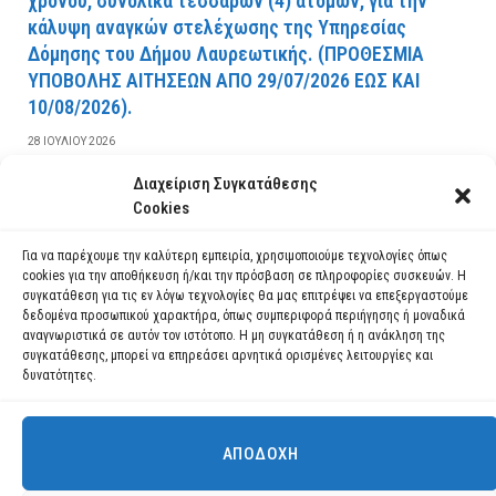
χρόνου, συνολικά τεσσάρων (4) ατόμων, για την
κάλυψη αναγκών στελέχωσης της Υπηρεσίας
Δόμησης του Δήμου Λαυρεωτικής. (ΠPOΘEΣMIA
YΠOBOΛHΣ AITHΣEΩN AΠO 29/07/2026 EΩΣ KAI
10/08/2026).
28 ΙΟΥΛΊΟΥ 2026
Διαχείριση Συγκατάθεσης
ΔΙΑΒΆΣΤΕ ΠΕΡΙΣΣΌΤΕΡΑ
Cookies
Για να παρέχουμε την καλύτερη εμπειρία, χρησιμοποιούμε τεχνολογίες όπως
cookies για την αποθήκευση ή/και την πρόσβαση σε πληροφορίες συσκευών. Η
συγκατάθεση για τις εν λόγω τεχνολογίες θα μας επιτρέψει να επεξεργαστούμε
δεδομένα προσωπικού χαρακτήρα, όπως συμπεριφορά περιήγησης ή μοναδικά
αναγνωριστικά σε αυτόν τον ιστότοπο. Η μη συγκατάθεση ή η ανάκληση της
συγκατάθεσης, μπορεί να επηρεάσει αρνητικά ορισμένες λειτουργίες και
δυνατότητες.
ΑΠΟΔΟΧΉ
Χρησιμοποιούμε cookies για να σας προσφέρουμε τη βέλτιστη εμπειρία
πλοήγησης στον ιστότοπό μας.