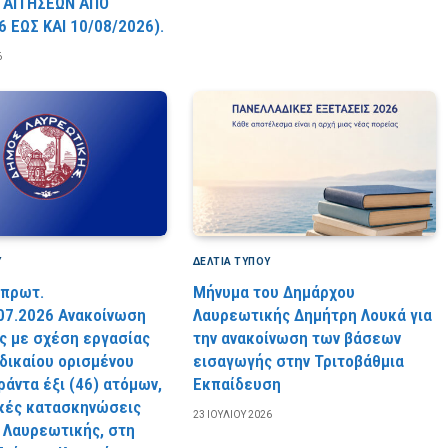
 AITHΣEΩN AΠO
6 EΩΣ KAI 10/08/2026).
6
Υ
ΔΕΛΤΙΑ ΤΥΠΟΥ
 πρωτ.
Μήνυμα του Δημάρχου
07.2026 Ανακοίνωση
Λαυρεωτικής Δημήτρη Λουκά για
 με σχέση εργασίας
την ανακοίνωση των βάσεων
 δικαίου ορισμένου
εισαγωγής στην Τριτοβάθμια
ράντα έξι (46) ατόμων,
Εκπαίδευση
ικές κατασκηνώσεις
23 ΙΟΥΛΊΟΥ 2026
 Λαυρεωτικής, στη