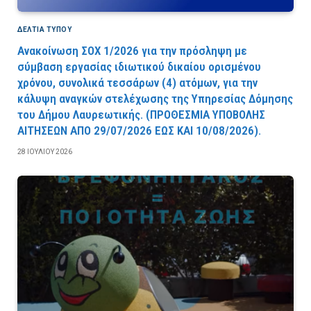
ΔΕΛΤΙΑ ΤΥΠΟΥ
Ανακοίνωση ΣΟΧ 1/2026 για την πρόσληψη με
σύμβαση εργασίας ιδιωτικού δικαίου ορισμένου
χρόνου, συνολικά τεσσάρων (4) ατόμων, για την
κάλυψη αναγκών στελέχωσης της Υπηρεσίας Δόμησης
του Δήμου Λαυρεωτικής. (ΠPOΘEΣMIA YΠOBOΛHΣ
AITHΣEΩN AΠO 29/07/2026 EΩΣ KAI 10/08/2026).
28 ΙΟΥΛΊΟΥ 2026