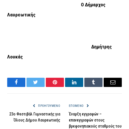
Ο Δήμαρχος
Λαυρεωτικής
Δημήτρης
Λουκάς
Facebook
Twitter
Pinterest
LinkedIn
Tumblr
Email
ΠΡΟΗΓΟΎΜΕΝΟ
ΕΠΌΜΕΝΟ
23ο Φεστιβάλ Γυμναστικής για
Έναρξη εγγραφών –
Όλους Δήμου Λαυρεωτικής
επανεγγραφών στους
βρεφονηπιακούς σταθμούς του