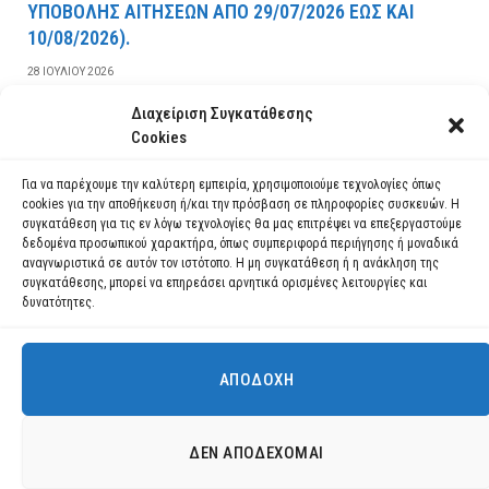
YΠOBOΛHΣ AITHΣEΩN AΠO 29/07/2026 EΩΣ KAI
10/08/2026).
28 ΙΟΥΛΊΟΥ 2026
Διαχείριση Συγκατάθεσης
ΔΙΑΒΆΣΤΕ ΠΕΡΙΣΣΌΤΕΡΑ
Cookies
Για να παρέχουμε την καλύτερη εμπειρία, χρησιμοποιούμε τεχνολογίες όπως
cookies για την αποθήκευση ή/και την πρόσβαση σε πληροφορίες συσκευών. Η
συγκατάθεση για τις εν λόγω τεχνολογίες θα μας επιτρέψει να επεξεργαστούμε
δεδομένα προσωπικού χαρακτήρα, όπως συμπεριφορά περιήγησης ή μοναδικά
αναγνωριστικά σε αυτόν τον ιστότοπο. Η μη συγκατάθεση ή η ανάκληση της
συγκατάθεσης, μπορεί να επηρεάσει αρνητικά ορισμένες λειτουργίες και
δυνατότητες.
ΑΠΟΔΟΧΉ
Χρησιμοποιούμε cookies για να σας προσφέρουμε τη βέλτιστη εμπειρία
πλοήγησης στον ιστότοπό μας.
Μπορείτε να μάθετε ποια cookies χρησιμοποιούμε ή να τα
Facebook
YouTube
Instagram
ΔΕΝ ΑΠΟΔΈΧΟΜΑΙ
απενεργοποιήσετε στις
ρυθμίσεις
.