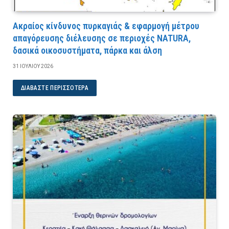
Ακραίος κίνδυνος πυρκαγιάς & εφαρμογή μέτρου
απαγόρευσης διέλευσης σε περιοχές NATURA,
δασικά οικοσυστήματα, πάρκα και άλση
31 ΙΟΥΛΊΟΥ 2026
ΔΙΑΒΆΣΤΕ ΠΕΡΙΣΣΌΤΕΡΑ