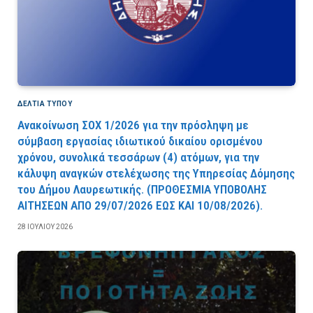
ΔΕΛΤΙΑ ΤΥΠΟΥ
Ανακοίνωση ΣΟΧ 1/2026 για την πρόσληψη με
σύμβαση εργασίας ιδιωτικού δικαίου ορισμένου
χρόνου, συνολικά τεσσάρων (4) ατόμων, για την
κάλυψη αναγκών στελέχωσης της Υπηρεσίας Δόμησης
του Δήμου Λαυρεωτικής. (ΠPOΘEΣMIA YΠOBOΛHΣ
AITHΣEΩN AΠO 29/07/2026 EΩΣ KAI 10/08/2026).
28 ΙΟΥΛΊΟΥ 2026