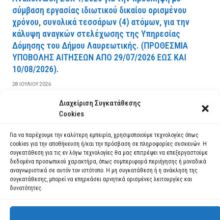
σύμβαση εργασίας ιδιωτικού δικαίου ορισμένου
χρόνου, συνολικά τεσσάρων (4) ατόμων, για την
κάλυψη αναγκών στελέχωσης της Υπηρεσίας
Δόμησης του Δήμου Λαυρεωτικής. (ΠPOΘEΣMIA
YΠOBOΛHΣ AITHΣEΩN AΠO 29/07/2026 EΩΣ KAI
10/08/2026).
28 ΙΟΥΛΊΟΥ 2026
Διαχείριση Συγκατάθεσης
ΔΙΑΒΆΣΤΕ ΠΕΡΙΣΣΌΤΕΡΑ
Cookies
Για να παρέχουμε την καλύτερη εμπειρία, χρησιμοποιούμε τεχνολογίες όπως
cookies για την αποθήκευση ή/και την πρόσβαση σε πληροφορίες συσκευών. Η
συγκατάθεση για τις εν λόγω τεχνολογίες θα μας επιτρέψει να επεξεργαστούμε
δεδομένα προσωπικού χαρακτήρα, όπως συμπεριφορά περιήγησης ή μοναδικά
αναγνωριστικά σε αυτόν τον ιστότοπο. Η μη συγκατάθεση ή η ανάκληση της
συγκατάθεσης, μπορεί να επηρεάσει αρνητικά ορισμένες λειτουργίες και
δυνατότητες.