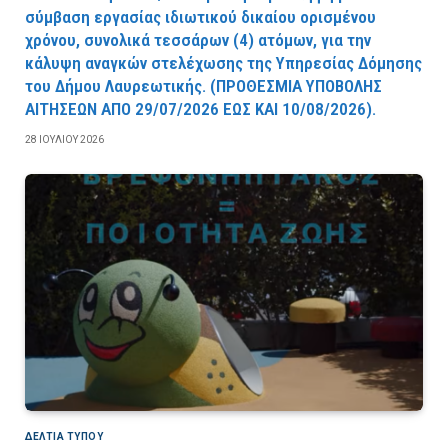
σύμβαση εργασίας ιδιωτικού δικαίου ορισμένου
χρόνου, συνολικά τεσσάρων (4) ατόμων, για την
κάλυψη αναγκών στελέχωσης της Υπηρεσίας Δόμησης
του Δήμου Λαυρεωτικής. (ΠPOΘEΣMIA YΠOBOΛHΣ
AITHΣEΩN AΠO 29/07/2026 EΩΣ KAI 10/08/2026).
28 ΙΟΥΛΊΟΥ 2026
ΔΕΛΤΙΑ ΤΥΠΟΥ