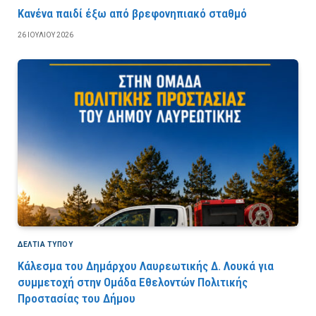
Κανένα παιδί έξω από βρεφονηπιακό σταθμό
26 ΙΟΥΛΊΟΥ 2026
ΔΕΛΤΙΑ ΤΥΠΟΥ
Κάλεσμα του Δημάρχου Λαυρεωτικής Δ. Λουκά για
συμμετοχή στην Ομάδα Εθελοντών Πολιτικής
Προστασίας του Δήμου