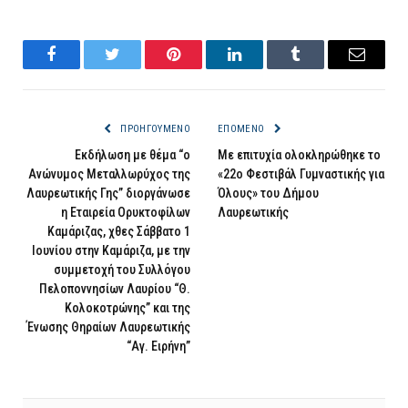
Facebook
Twitter
Pinterest
LinkedIn
Tumblr
Email
ΠΡΟΗΓΟΎΜΕΝΟ
ΕΠΌΜΕΝΟ
Eκδήλωση με θέμα “ο
Με επιτυχία ολοκληρώθηκε το
Ανώνυμος Μεταλλωρύχος της
«22ο Φεστιβάλ Γυμναστικής για
Λαυρεωτικής Γης” διοργάνωσε
Όλους» του Δήμου
η Eταιρεία Ορυκτοφίλων
Λαυρεωτικής
Καμάριζας, χθες Σάββατο 1
Ιουνίου στην Καμάριζα, με την
συμμετοχή του Συλλόγου
Πελοποννησίων Λαυρίου “Θ.
Κολοκοτρώνης” και της
Ένωσης Θηραίων Λαυρεωτικής
“Αγ. Ειρήνη”